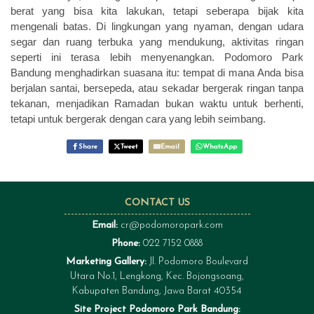
berat yang bisa kita lakukan, tetapi seberapa bijak kita
mengenali batas. Di lingkungan yang nyaman, dengan udara
segar dan ruang terbuka yang mendukung, aktivitas ringan
seperti ini terasa lebih menyenangkan. Podomoro Park
Bandung menghadirkan suasana itu: tempat di mana Anda bisa
berjalan santai, bersepeda, atau sekadar bergerak ringan tanpa
tekanan, menjadikan Ramadan bukan waktu untuk berhenti,
tetapi untuk bergerak dengan cara yang lebih seimbang.
Share
Tweet
Email
WhatsApp
CONTACT US
Email:
cr@podomoropark.com
Phone:
022 7152 0888
Marketing Gallery:
Jl. Podomoro Boulevard
Utara No.1, Lengkong, Kec. Bojongsoang,
Kabupaten Bandung, Jawa Barat 40354
Site Project Podomoro Park Bandung: