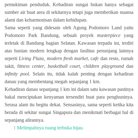
pemukiman penduduk. Kehadiran sungai bukan hanya sebagai
sumber air buat area di sekitarnya tetapi juga memberikan nuansa
alami dan keharmonisan dalam kehidupan.
Sama seperti yang didesain oleh Agung Podomoro Land yaitu
Podomoro Park Bandung, sebuah proyek
masterpiece
yang
terletak di Bandung bagian Selatan. Kawasan terpadu ini, terdiri
atas hunian modern lengkap dengan fasilitas penunjang lainnya
seperti
Living Plaza, modern fresh market
, c
afe
dan resto, rumah
sakit, f
itness center
,
basketball court, children playground
dan
infinity pool
. Selain itu,
tidak kalah penting dengan kehadiran
danau yang membentang megah sepanjang 1 km.
Kehadiran danau sepanjang 1 km ini dalam satu kawasan pastinya
bakal menciptakan kenyaman tersendiri buat para penghuninya.
Serasa alam itu begitu dekat. Sensasinya, sama seperti ketika kita
berada di sekitar sungai Singapura dan menikmati berbagai hal di
sepanjang alirannya.
Melimpahnya ruang terbuka hijau.