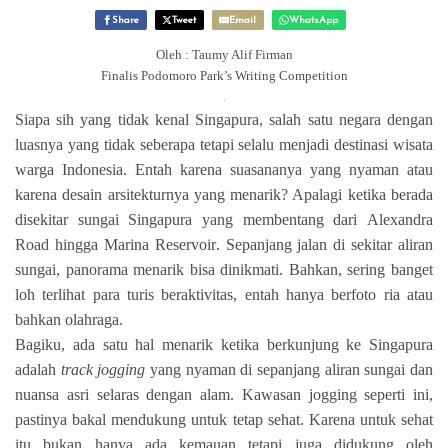
Share
Tweet
Email
WhatsApp
Oleh : Taumy Alif Firman
Finalis Podomoro Park’s Writing Competition
.
Siapa sih yang tidak kenal Singapura, salah satu negara dengan
luasnya yang tidak seberapa tetapi selalu menjadi destinasi wisata
warga Indonesia. Entah karena suasananya yang nyaman atau
karena desain arsitekturnya yang menarik? Apalagi ketika berada
disekitar sungai Singapura yang membentang dari
Alexandra
Road
hingga
Marina Reservoir
. Sepanjang jalan di sekitar aliran
sungai, panorama menarik bisa dinikmati. Bahkan, sering banget
loh terlihat para turis beraktivitas, entah hanya berfoto ria atau
bahkan olahraga.
Bagiku, ada satu hal menarik ketika berkunjung ke Singapura
adalah
track jogging
yang nyaman di sepanjang aliran sungai dan
nuansa asri selaras dengan alam. Kawasan jogging seperti ini,
pastinya bakal mendukung untuk tetap sehat. Karena untuk sehat
itu bukan hanya ada kemauan tetapi juga didukung oleh