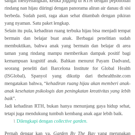
sangat menyenangkan, ketika
jogging
di RTH dengan pepohonan
rindang nan hijau diiringi dengan panorama aliran air danau di sisi
berbeda. Sudah pasti, raga akan sehat ditambah dengan pikiran
yang nyaman. Satu paket lengkap.
Selain itu pula, kehadiran ruang terbuka hijau
bisa menjadi tempat
bermain dan belajar buat anak. Berbagai penelitian sudah
membuktikan, bahwa anak yang bermain dan belajar di area
taman yang rindang mampu memberikan dampak positif bagi
kemampuan kognitif anak. Bahkan menurut Payam Dadvand,
seorang peneliti dari Barcelona Institute for Global Health
(ISGlobal), Spanyol yang dikutip dari
thehealthsite.com
mengatakan bahwa, “
kehadiran ruang hijau akan memberi anak-
anak kesehatan psikologis dan peningkatan kreativitas yang lebih
baik
”.
Jadi kehadiran RTH, bukan hanya menunjang gaya hidup sehat,
tetapi juga mendukung tumbuh kembang anak agar lebih baik.
Dilengkapi dengan
collective garden
.
Pernah dengar kan ya,
Garden By The Bay
yang merupakan