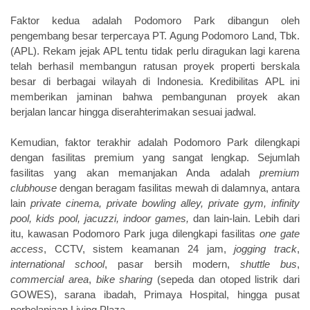
Faktor kedua adalah Podomoro Park dibangun oleh
pengembang besar terpercaya PT. Agung Podomoro Land, Tbk.
(APL). Rekam jejak APL tentu tidak perlu diragukan lagi karena
telah berhasil membangun ratusan proyek properti berskala
besar di berbagai wilayah di Indonesia. Kredibilitas APL ini
memberikan jaminan bahwa pembangunan proyek akan
berjalan lancar hingga diserahterimakan sesuai jadwal.
Kemudian, faktor terakhir adalah Podomoro Park dilengkapi
dengan fasilitas premium yang sangat lengkap. Sejumlah
fasilitas yang akan memanjakan Anda adalah
premium
clubhouse
dengan beragam fasilitas mewah di dalamnya, antara
lain
private cinema, private bowling alley, private gym, infinity
pool, kids pool, jacuzzi, indoor games,
dan lain-lain. Lebih dari
itu, kawasan Podomoro Park juga dilengkapi fasilitas
one gate
access
, CCTV, sistem keamanan 24 jam,
jogging track
,
international school
, pasar bersih modern,
shuttle bus
,
commercial area
,
bike sharing
(sepeda dan otoped listrik dari
GOWES), sarana ibadah, Primaya Hospital, hingga pusat
perbelanjaan Living Plaza.