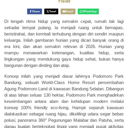
Fresh!
Share
Tweet
Email
WhatsApp
Di tengah ritme hidup yang semakin cepat, rumah tak lagi
sekadar tempat pulang. Ia menjadi ruang untuk bernapas,
beristirahat, dan kembali terhubung dengan diri sendiri maupun
keluarga. Inilah gambaran hunian yang dicari banyak orang di
era kini, dan akan semakin relevan di 2026. Hunian yang
mampu menawarkan ketenangan, kualitas hidup, serta
lingkungan yang mendukung gaya hidup sehat, bukan hanya
bangunan dengan dinding dan atap.
Konsep inilah yang menjadi dasar lahirnya Podomoro Park
Bandung, sebuah World-Class Home Resort persembahan
Agung Podomoro Land di kawasan Bandung Selatan. Dibangun
di atas lahan seluas 130 hektar, Podomoro Park menghadirkan
keseimbangan antara alam dan kehidupan modern melalui
konsep 100% friendly eco-living. Hampir separuh kawasan
dialokasikan sebagai ruang hijau, dikelilingi udara segar bebas
polusi, panorama 360° Pegunungan Malabar dan Patuha, serta
danau buatan berteknologi tinggi yang menjadi pusat aktivitas