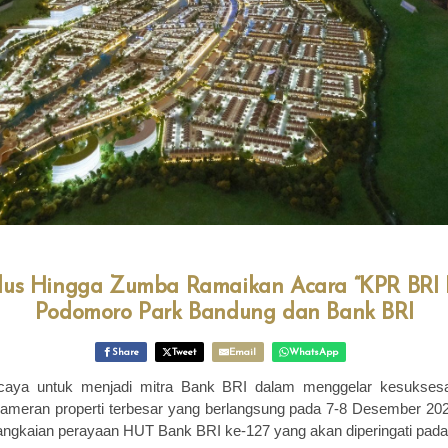
ulus Hingga Zumba Ramaikan Acara “KPR BRI P
Podomoro Park Bandung dan Bank BRI
Share
Tweet
Email
WhatsApp
caya untuk menjadi mitra Bank BRI dalam menggelar kesukses
pameran properti terbesar yang berlangsung pada 7-8 Desember 20
 rangkaian perayaan HUT Bank BRI ke-127 yang akan diperingati pa