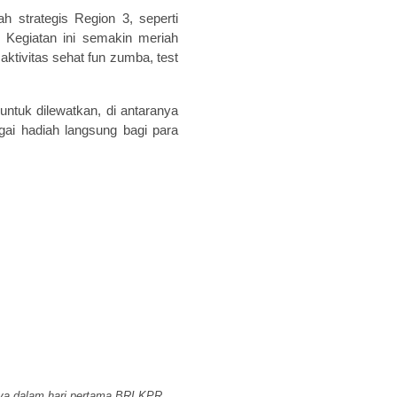
 strategis Region 3, seperti
Kegiatan ini semakin meriah
ktivitas sehat fun zumba, test
tuk dilewatkan, di antaranya
agai hadiah langsung bagi para
ya dalam hari pertama BRI KPR