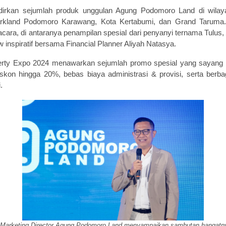
dirkan sejumlah produk unggulan Agung Podomoro Land di wilayah
kland Podomoro Karawang, Kota Kertabumi, dan Grand Taruma. 
ara, di antaranya penampilan spesial dari penyanyi ternama Tulus, a
w inspiratif bersama Financial Planner Aliyah Natasya.
erty Expo 2024 menawarkan sejumlah promo spesial yang sayang un
 diskon hingga 20%, bebas biaya administrasi & provisi, serta berb
.
 Marketing Director Agung Podomoro Land menyampaikan sambutan hangatn