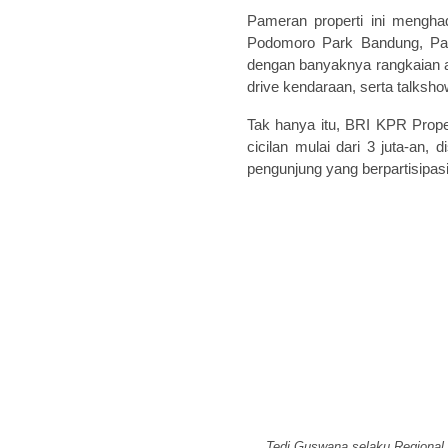
Pameran properti ini mengha
Podomoro Park Bandung, Par
dengan banyaknya rangkaian ac
drive kendaraan, serta talksho
Tak hanya itu, BRI KPR Prop
cicilan mulai dari 3 juta-an,
pengunjung yang berpartisipasi
Tedi Guswana selaku Regional