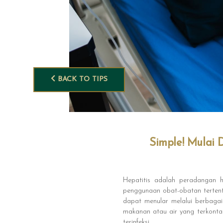
BACK TO TIPS
Simple! Mulai 
Hepatitis adalah peradangan ha
penggunaan obat-obatan tertentu,
dapat menular melalui berbagai
makanan atau air yang terkontam
terinfeksi.