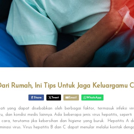
Dari Rumah, Ini Tips Untuk Jaga Keluargamu C
Share
Tweet
Email
WhatsApp
ti yang dapat disebabkan oleh berbagai faktor, termasuk infeksi viru
 dan kondisi medis lainnya. Ada beberapa jenis virus hepatitis, seperti 
 cara, terutama jika kebersihan dan higiene yang buruk. Hepatitis A da
inasi virus. Virus hepatitis B dan C dapat menular melalui kontak den