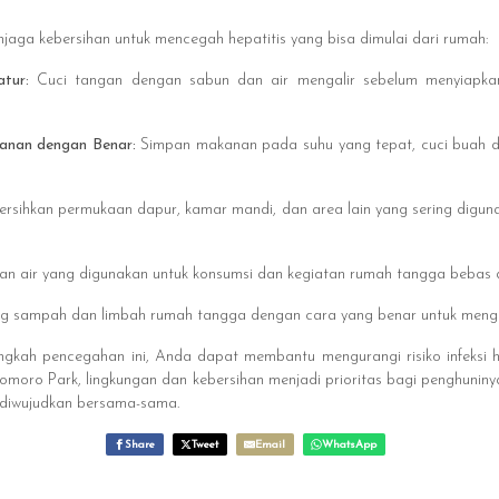
jaga kebersihan untuk mencegah hepatitis yang bisa dimulai dari rumah:
atur:
Cuci tangan dengan sabun dan air mengalir sebelum menyiapka
anan dengan Benar:
Simpan makanan pada suhu yang tepat, cuci buah 
ersihkan permukaan dapur, kamar mandi, dan area lain yang sering digu
kan air yang digunakan untuk konsumsi dan kegiatan rumah tangga bebas d
ng sampah dan limbah rumah tangga dengan cara yang benar untuk menghi
gkah pencegahan ini, Anda dapat membantu mengurangi risiko infeksi h
domoro Park, lingkungan dan kebersihan menjadi prioritas bagi penghuniny
 diwujudkan bersama-sama.
Share
Tweet
Email
WhatsApp