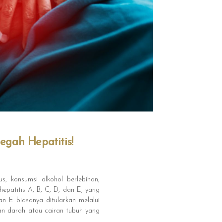
egah Hepatitis!
s, konsumsi alkohol berlebihan,
hepatitis A, B, C, D, dan E, yang
n E biasanya ditularkan melalui
gan darah atau cairan tubuh yang