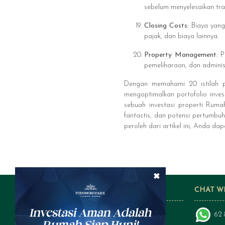
sebelum menyelesaikan tra
Closing Costs:
Biaya yang
pajak, dan biaya lainnya.
Property Management:
Pe
pemeliharaan, dan administ
Dengan memahami 20 istilah pe
mengoptimalkan portofolio inve
sebuah investasi properti Ruma
fantastis, dan potensi pertumbu
peroleh dari artikel ini, Anda da
×
FOLLOW US ON SOCIAL MEDIA
CHAT W
62 