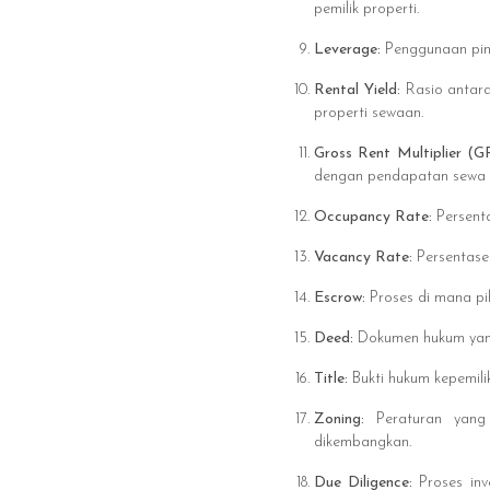
pemilik properti.
Leverage:
Penggunaan pin
Rental Yield:
Rasio antar
properti sewaan.
Gross Rent Multiplier (G
dengan pendapatan sewa 
Occupancy Rate:
Persent
Vacancy Rate:
Persentase
Escrow:
Proses di mana p
Deed:
Dokumen hukum yang 
Title:
Bukti hukum kepemili
Zoning:
Peraturan yang
dikembangkan.
Due Diligence:
Proses inv