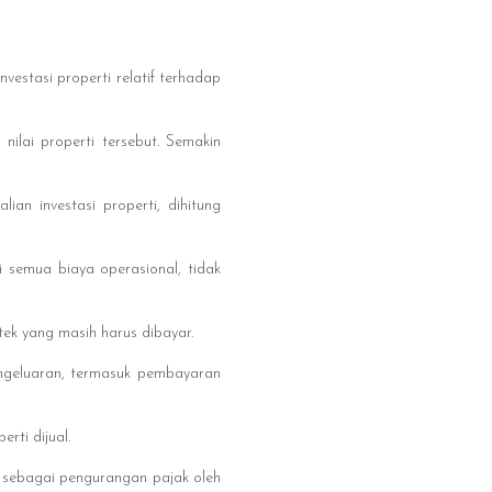
vestasi properti relatif terhadap
nilai properti tersebut. Semakin
an investasi properti, dihitung
i semua biaya operasional, tidak
tek yang masih harus dibayar.
engeluaran, termasuk pembayaran
rti dijual.
an sebagai pengurangan pajak oleh