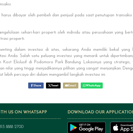
nsaksi.
 harus dibayar oleh pembeli dan penjual pada saat penutupan transaksi p
ngelolaan sehari-hari properti oleh individu atau perusahaan yang be
rasi properti.
nting dalam investasi di atas, sekarang Anda memiliki bekal yang 
stasi Anda. Salah satu peluang investasi yang menarik untuk dipertimba
h Kost Ekslusif di Podomoro Park Bandung. Lokasinya yang strategis, fa
han nilai yang tinggi menjadikannya pilihan yang sangat menjanjikan. De
pat lebih percaya diri dalam mengambil langkah investasi ini.
Share
Tweet
Email
WhatsApp
ITH US ON WHATSAPP
DOWNLOAD OUR APPLICATIO
813 8888 2700