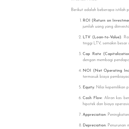
Berikut adalah beberapa istilah p
ROI (Return on Investme
jumlah uang yang diinvesta
LTV (Loan-to-Value):
Ra
tinggi LTV, semakin besar 
Cap Rate (Capitalizati
dengan membagi pendapata
NOI (Net Operating In
termasuk biaya pembiayaa
Equity:
Nilai kepemilikan 
Cash Flow:
Aliran kas ber
hipotek dan biaya operasio
Appreciation:
Peningkatan 
Depreciation:
Penurunan n