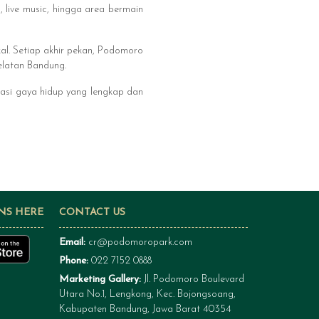
, live music, hingga area bermain
al. Setiap akhir pekan, Podomoro
elatan Bandung.
nasi gaya hidup yang lengkap dan
NS HERE
CONTACT US
Email:
cr@podomoropark.com
Phone:
022 7152 0888
Marketing Gallery:
Jl. Podomoro Boulevard
Utara No.1, Lengkong, Kec. Bojongsoang,
Kabupaten Bandung, Jawa Barat 40354