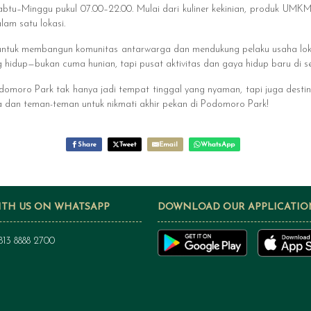
abtu–Minggu pukul 07.00–22.00. Mulai dari kuliner kekinian, produk UMKM
lam satu lokasi.
if untuk membangun komunitas antarwarga dan mendukung pelaku usaha lok
g hidup—bukan cuma hunian, tapi pusat aktivitas dan gaya hidup baru di s
Podomoro Park tak hanya jadi tempat tinggal yang nyaman, tapi juga desti
a dan teman-teman untuk nikmati akhir pekan di Podomoro Park!
Share
Tweet
Email
WhatsApp
ITH US ON WHATSAPP
DOWNLOAD OUR APPLICATIO
813 8888 2700