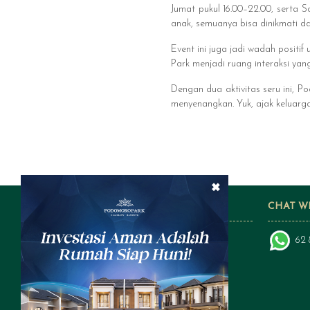
Jumat pukul 16.00–22.00, serta S
anak, semuanya bisa dinikmati da
Event ini juga jadi wadah posit
Park menjadi ruang interaksi yan
Dengan dua aktivitas seru ini, 
menyenangkan. Yuk, ajak keluarg
×
FOLLOW US ON SOCIAL MEDIA
CHAT W
62 