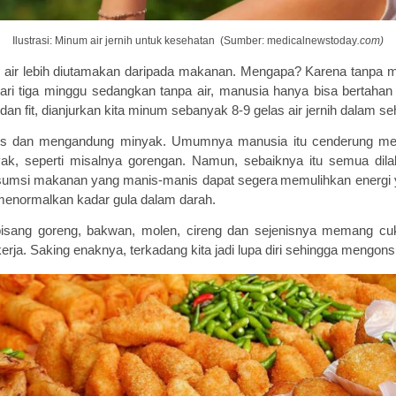
Ilustrasi: Minum air jernih untuk kesehatan (Sumber: medicalnewstoday
.com)
, air lebih diutamakan daripada makanan. Mengapa? Karena t
anpa 
ari tiga minggu
s
edangkan
tanpa air,
manusia hanya bisa bertaha
dan fit, dianjurkan kita minum sebanyak
8
-9
gelas air
jernih dalam se
is dan mengandung minyak
. Umumnya manusia itu cenderung me
, seperti misalnya gorengan. Namun, sebaiknya itu semua dila
umsi makanan
yang manis
-manis dapat segera
memulihkan energi y
menormalkan kadar gula
dalam
darah
.
pisang goreng, bakwan, molen, cireng dan sejenisnya
memang
cu
erja. Saking enaknya, terkadang kita jadi lupa diri sehingga mengon