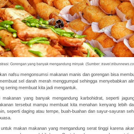
ustrasi: Gorengan yang banyak mengandung minyak (Sumber:
travel.tribunnews.c
alikan nafsu mengonsumsi makanan manis dan gorengan bisa memb
membuat sel darah merah menggumpal sehingga menyebabkan alira
ang sering membuat kita jadi mengantuk.
i
makanan yang
banyak
mengandung karbohidrat
, seperti
jagun
akanan tersebut
mampu membuat kita
menahan kenyang lebih da
in
,
seperti daging atau tempe,
buah
-buahan dan
sayur
-sayuran seh
puasa.
kan untuk makan m
akanan
yang mengandung
serat tinggi
karena akan