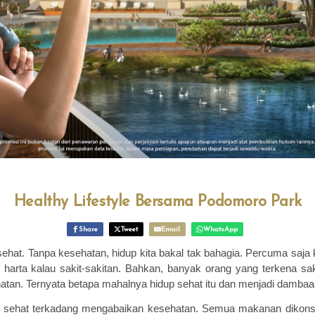
Healthy Lifestyle Bersama Podomoro Park
Share
Tweet
Email
WhatsApp
 sehat. Tanpa kesehatan, hidup kita bakal tak bahagia. Percuma saja
 harta kalau sakit-sakitan. Bahkan, banyak orang yang terkena sak
atan. Ternyata betapa mahalnya hidup sehat itu dan menjadi damb
g sehat terkadang mengabaikan kesehatan. Semua makanan dikonsu