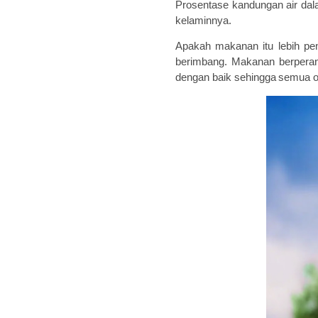
Prosentase
kandungan air
da
kelamin
nya
.
Apakah makanan itu lebih pen
berimbang.
Makanan
berpera
dengan baik
sehingga
semua
o