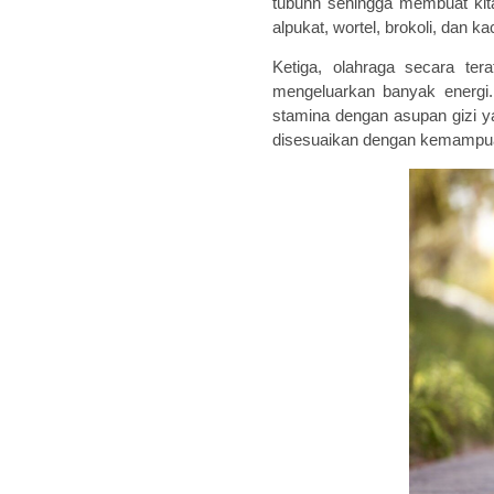
tubuhn sehingga
membuat kita
alpukat,
wortel,
brokoli, dan k
Ke
tiga
,
olahraga secara ter
mengeluarkan banyak energi. 
stamina dengan asupan gizi ya
disesuaikan dengan kemampuan