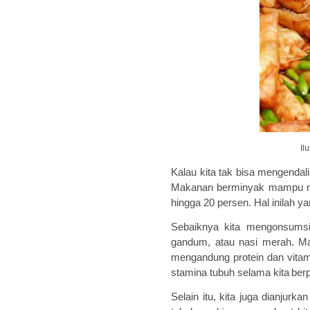
Il
Kalau kita tak bisa mengend
Makanan
berminyak mampu
hingga 20 persen.
Hal inilah y
Sebaiknya kita mengonsums
gandum
, atau
nasi merah
. M
mengandung p
rotein
dan vitam
stamina
tubuh selama kita
ber
Selain itu, kita juga dianjur