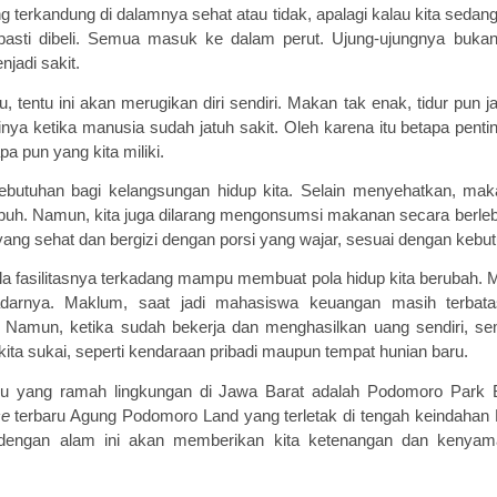
terkandung di dalamnya sehat atau tidak, apalagi kalau kita sedan
asti dibeli. Semua masuk ke dalam perut. Ujung-ujungnya buka
njadi sakit.
, tentu ini akan merugikan diri sendiri. Makan tak enak, tidur pun 
tinya ketika manusia sudah jatuh sakit. Oleh karena itu betapa pen
pa pun yang kita miliki.
butuhan bagi kelangsungan hidup kita. Selain menyehatkan, ma
tubuh. Namun, kita juga dilarang mengonsumsi makanan secara berl
ng sehat dan bergizi dengan porsi yang wajar, sesuai dengan kebutu
a fasilitasnya terkadang mampu membuat pola hidup kita berubah. M
darnya. Maklum, saat jadi mahasiswa keuangan masih terbat
. Namun, ketika sudah bekerja dan menghasilkan uang sendiri, se
ita sukai, seperti kendaraan pribadi maupun tempat hunian baru.
ru yang ramah lingkungan di Jawa Barat adalah Podomoro Park 
ce
terbaru Agung Podomoro Land yang terletak di tengah keindahan
dengan alam ini akan memberikan
kita
ketenangan dan kenyam