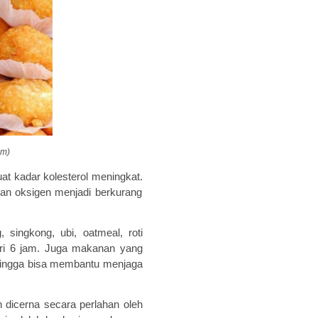
om)
uat
kadar kolesterol meningkat
.
n oksigen menjadi berkurang
g, singkong,
ubi,
oatmeal, roti
ri 6 jam.
Juga makanan yang
ingga bisa
mem
bantu menjaga
 dicerna secara perlahan oleh