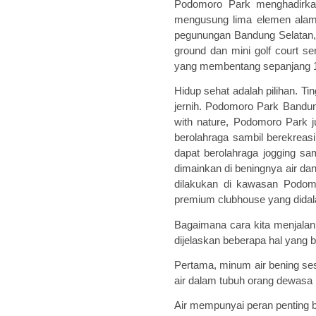
Podomoro Park menghadirkan
mengusung lima elemen
ala
pegunungan Bandung Selatan, u
ground dan mini golf court 
yang membentang sepanjang 1k
Hidup sehat adalah pilihan. Ti
jernih. Podomoro Park Bandu
with nature, Podomoro Park j
berolahraga sambil berekreasi
dapat berolahraga jogging sa
dimainkan di beningnya air da
dilakukan di kawasan Podom
premium clubhouse yang didalamn
Bagaimana cara kita menjala
dijelaskan beberapa hal yang b
Pertama
,
minum air bening se
air dalam tubuh orang dewasa 
Air mempunyai peran penting b