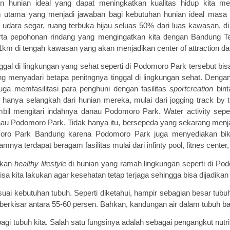
 hunian ideal yang dapat meningkatkan kualitas hidup
kita
men
m
utama yang menjadi jawaban bagi kebutuhan hunian ideal masa 
dara segar, ruang terbuka hijau seluas 50% dari luas kawasan, di 
serta pepohonan rindang yang mengingatkan kita dengan Bandung 
m di tengah kawasan yang akan menjadikan center of attraction d
nggal di lingkungan yang sehat seperti di Podomoro Park tersebut bi
ng menyadari betapa penitngnya tinggal di lingkungan sehat. Den
uga memfasilitasi para penghuni dengan fasilitas
sportcreation
bint
 hanya selangkah dari hunian mereka, mulai dari jogging track by
mbil mengitari indahnya danau Podomoro Park. Water activity sepe
nau Podomoro Park. Tidak hanya itu, bersepeda yang sekarang menja
oro Park Bandung karena Podomoro Park juga menyediakan bike 
ya terdapat beragam fasilitas mulai dari infinty pool, fitnes center,
nkan
h
ealthy
l
ifestyle
di hunian yang ramah lingkungan seperti di Po
isa kita lakukan agar kesehatan tetap terjaga sehingga bisa dijadika
suai kebutuhan tubuh
. Seperti diketahui, hampir sebagian besar tubuh 
berkisar antara 55-60 persen. Bahkan, kandungan air dalam tubuh ba
agi tubuh kita. Salah satu fungsinya adalah
sebagai pengangkut nutr