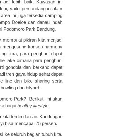
jadi lebih baik. Kawasan ini
kini
, yaitu pemandangan alam
area ini juga tersedia camping
Tempo Doeloe dan danau indah
ari Podomoro Park Bandung.
sa membuat pikiran kita menjadi
gan mengusung konsep harmony
ang lima, para penghuni dapat
 the lake dimana para penghuni
rti gondola dan berkano dapat
di tren gaya hidup sehat dapat
line dan bike sharing serta
 bowling dan bilyard.
domoro Park? Berikut ini akan
n sebagai
h
ealthy
l
ifestyle
.
kita terdiri dari air. Kandungan
yi bisa mencapai 75 persen.
isi
ke
seluruh
bagian
tubuh
kita
.