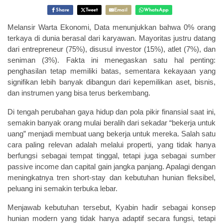
Share
Tweet
Email
WhatsApp
Melansir Warta Ekonomi, Data menunjukkan bahwa
0% orang
terkaya di dunia berasal dari karyawan
. Mayoritas justru datang
dari entrepreneur (75%), disusul investor (15%), atlet (7%), dan
seniman (3%). Fakta ini menegaskan satu hal penting:
penghasilan tetap memiliki batas
, sementara kekayaan yang
signifikan lebih banyak dibangun dari kepemilikan aset, bisnis,
dan instrumen yang bisa terus berkembang.
Di tengah perubahan gaya hidup dan pola pikir finansial saat ini,
semakin banyak orang mulai beralih dari sekadar “bekerja untuk
uang” menjadi
membuat uang bekerja untuk mereka
. Salah satu
cara paling relevan adalah melalui properti, yang tidak hanya
berfungsi sebagai tempat tinggal, tetapi juga sebagai
sumber
passive income dan capital gain jangka panjang
. Apalagi dengan
meningkatnya tren short-stay dan kebutuhan hunian fleksibel,
peluang ini semakin terbuka lebar.
Menjawab kebutuhan tersebut, Kyabin hadir sebagai konsep
hunian modern yang tidak hanya adaptif secara fungsi, tetapi