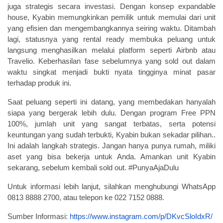
juga strategis secara investasi. Dengan konsep
expandable
house
, Kyabin memungkinkan pemilik untuk memulai dari unit
yang efisien dan mengembangkannya seiring waktu. Ditambah
lagi, statusnya yang
rental ready
membuka peluang untuk
langsung menghasilkan melalui platform seperti Airbnb atau
Travelio. Keberhasilan fase sebelumnya yang sold out dalam
waktu singkat menjadi bukti nyata tingginya minat pasar
terhadap produk ini.
Saat peluang seperti ini datang, yang membedakan hanyalah
siapa yang bergerak lebih dulu. Dengan program
Free PPN
100%
, jumlah unit yang sangat terbatas, serta potensi
keuntungan yang sudah terbukti, Kyabin bukan sekadar pilihan..
Ini adalah langkah strategis.
Jangan hanya punya rumah, miliki
aset yang bisa bekerja untuk Anda. Amankan unit Kyabin
sekarang, sebelum kembali sold out. #PunyaAjaDulu
Untuk informasi lebih lanjut, silahkan menghubungi
WhatsApp
0813 8888 2700, atau telepon ke 022 7152 0888.
Sumber Informasi:
https://www.instagram.com/p/DKvcSloIdxR/