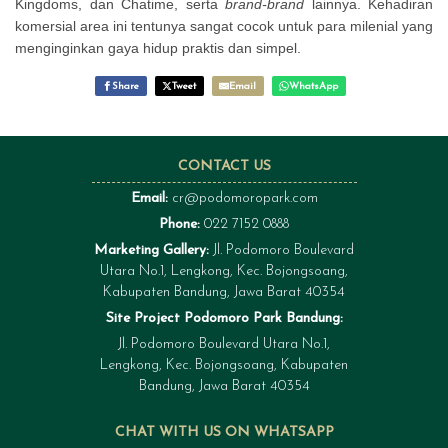
Kingdoms, dan Chatime, serta
brand-brand
lainnya. Kehadiran
komersial area ini tentunya sangat cocok untuk para milenial yang
menginginkan gaya hidup praktis dan simpel.
Share
Tweet
Email
WhatsApp
CONTACT US
Email:
cr@podomoropark.com
Phone:
022 7152 0888
Marketing Gallery:
Jl. Podomoro Boulevard
Utara No.1, Lengkong, Kec. Bojongsoang,
Kabupaten Bandung, Jawa Barat 40354
Site Project Podomoro Park Bandung:
Jl. Podomoro Boulevard Utara No.1,
Lengkong, Kec. Bojongsoang, Kabupaten
Bandung, Jawa Barat 40354
CHAT WITH US ON WHATSAPP