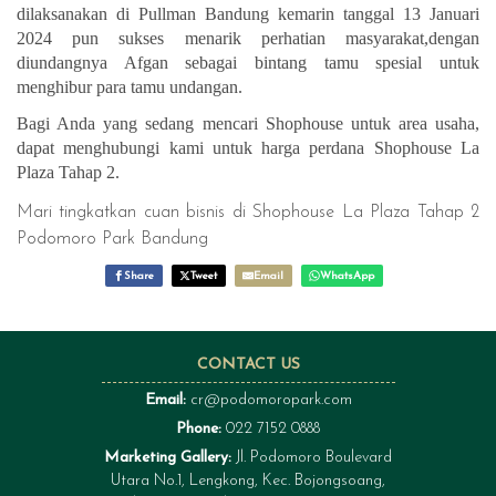
dilaksanakan di Pullman Bandung kemarin tanggal 13 Januari
2024 pun sukses menarik perhatian masyarakat,dengan
diundangnya Afgan sebagai bintang tamu spesial untuk
menghibur para tamu undangan.
Bagi Anda yang sedang mencari Shophouse untuk area usaha,
dapat menghubungi kami untuk harga perdana Shophouse La
Plaza Tahap 2.
Mari tingkatkan cuan bisnis di Shophouse La Plaza Tahap 2
Podomoro Park Bandung
Share
Tweet
Email
WhatsApp
CONTACT US
Email:
cr@podomoropark.com
Phone:
022 7152 0888
Marketing Gallery:
Jl. Podomoro Boulevard
Utara No.1, Lengkong, Kec. Bojongsoang,