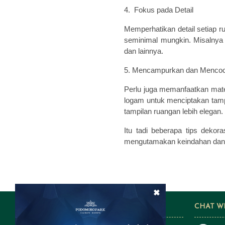
4. Fokus pada Detail
Memperhatikan detail setiap r
seminimal mungkin. Misalnya 
dan lainnya.
5. Mencampurkan dan Mencoco
Perlu juga memanfaatkan mate
logam untuk menciptakan tamp
tampilan ruangan lebih elegan.
Itu tadi beberapa tips dekor
mengutamakan keindahan da
×
FOLLOW US ON SOCIAL MEDIA
CHAT W