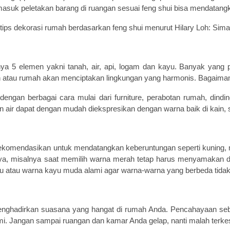
uk peletakan barang di ruangan sesuai feng shui bisa mendatangk
ni 5 tips dekorasi rumah berdasarkan feng shui menurut Hilary Loh: Sima
danya 5 elemen yakni tanah, air, api, logam dan kayu. Banyak yan
 atau rumah akan menciptakan lingkungan yang harmonis. Bagaim
dengan berbagai cara mulai dari furniture, perabotan rumah, dindi
an air dapat dengan mudah diekspresikan dengan warna baik di kain, 
ekomendasikan untuk mendatangkan keberuntungan seperti kuning, 
ya, misalnya saat memilih warna merah tetap harus menyamakan d
abu atau warna kayu muda alami agar warna-warna yang berbeda tidak
nghadirkan suasana yang hangat di rumah Anda. Pencahayaan seb
i. Jangan sampai ruangan dan kamar Anda gelap, nanti malah terkes