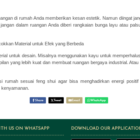
uangan di rumah Anda memberikan kesan estetik. Namun diingat janga
jangan dalam ruangan Anda diberi rangkaian bunga layu atau palsu
kkan Material untuk Efek yang Berbeda
rial untuk desain. Misalnya menggunakan kayu untuk memperhalus r
ilan yang lebih kuat dan membuat ruangan bergaya industrial. At
asi rumah sesuai feng shui agar bisa menghadirkan energi positif
n kenyamanan.
Share
Tweet
Email
WhatsApp
ITH US ON WHATSAPP
DOWNLOAD OUR APPLICATIO