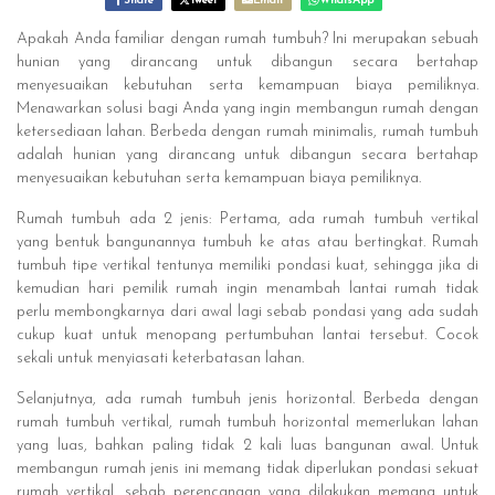
Share
Tweet
Email
WhatsApp
Apakah Anda familiar dengan rumah tumbuh? Ini merupakan sebuah
hunian yang dirancang untuk dibangun secara bertahap
menyesuaikan kebutuhan serta kemampuan biaya pemiliknya.
Menawarkan solusi bagi Anda yang ingin membangun rumah dengan
ketersediaan lahan. Berbeda dengan rumah minimalis, rumah tumbuh
adalah hunian yang dirancang untuk dibangun secara bertahap
menyesuaikan kebutuhan serta kemampuan biaya pemiliknya.
Rumah tumbuh ada 2 jenis: Pertama, ada rumah tumbuh vertikal
yang bentuk bangunannya tumbuh ke atas atau bertingkat. Rumah
tumbuh tipe vertikal tentunya memiliki pondasi kuat, sehingga jika di
kemudian hari pemilik rumah ingin menambah lantai rumah tidak
perlu membongkarnya dari awal lagi sebab pondasi yang ada sudah
cukup kuat untuk menopang pertumbuhan lantai tersebut. Cocok
sekali untuk menyiasati keterbatasan lahan.
Selanjutnya, ada rumah tumbuh jenis horizontal. Berbeda dengan
rumah tumbuh vertikal, rumah tumbuh horizontal memerlukan lahan
yang luas, bahkan paling tidak 2 kali luas bangunan awal. Untuk
membangun rumah jenis ini memang tidak diperlukan pondasi sekuat
rumah vertikal, sebab perencanaan yang dilakukan memang untuk