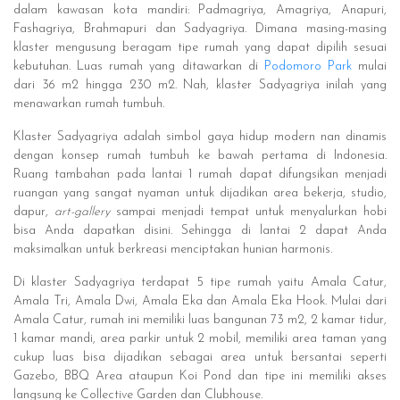
dalam kawasan kota mandiri: Padmagriya, Amagriya, Anapuri,
Fashagriya, Brahmapuri dan Sadyagriya. Dimana masing-masing
klaster mengusung beragam tipe rumah yang dapat dipilih sesuai
kebutuhan. Luas rumah yang ditawarkan di
Podomoro Park
mulai
dari 36 m2 hingga 230 m2. Nah, klaster Sadyagriya inilah yang
menawarkan rumah tumbuh.
Klaster Sadyagriya adalah simbol gaya hidup modern nan dinamis
dengan konsep rumah tumbuh ke bawah pertama di Indonesia.
Ruang tambahan pada lantai 1 rumah dapat difungsikan menjadi
ruangan yang sangat nyaman untuk dijadikan area bekerja, studio,
dapur,
art-gallery
sampai menjadi tempat untuk menyalurkan hobi
bisa Anda dapatkan disini. Sehingga di lantai 2 dapat Anda
maksimalkan untuk berkreasi menciptakan hunian harmonis.
Di klaster Sadyagriya terdapat 5 tipe rumah yaitu Amala Catur,
Amala Tri, Amala Dwi, Amala Eka dan Amala Eka Hook. Mulai dari
Amala Catur, rumah ini memiliki luas bangunan 73 m2, 2 kamar tidur,
1 kamar mandi, area parkir untuk 2 mobil, memiliki area taman yang
cukup luas bisa dijadikan sebagai area untuk bersantai seperti
Gazebo, BBQ Area ataupun Koi Pond dan tipe ini memiliki akses
langsung ke Collective Garden dan Clubhouse.