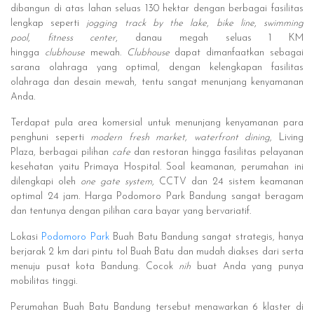
dibangun di atas lahan seluas 130 hektar dengan berbagai fasilitas
lengkap seperti
jogging track by the lake
,
bike line
,
swimming
pool
,
fitness center
, danau megah seluas 1 KM
hingga
clubhouse
mewah.
Clubhouse
dapat dimanfaatkan sebagai
sarana olahraga yang optimal, dengan kelengkapan fasilitas
olahraga dan desain mewah, tentu sangat menunjang kenyamanan
Anda.
Terdapat pula area komersial untuk menunjang kenyamanan para
penghuni seperti
modern fresh market, waterfront dining
, Living
Plaza, berbagai pilihan
cafe
dan restoran hingga fasilitas pelayanan
kesehatan yaitu Primaya Hospital. Soal keamanan, perumahan ini
dilengkapi oleh
one gate system
, CCTV dan 24 sistem keamanan
optimal 24 jam. Harga Podomoro Park Bandung sangat beragam
dan tentunya dengan pilihan cara bayar yang bervariatif.
Lokasi
Podomoro Park
Buah Batu Bandung sangat strategis, hanya
berjarak 2 km dari pintu tol Buah Batu dan mudah diakses dari serta
menuju pusat kota Bandung. Cocok
nih
buat Anda yang punya
mobilitas tinggi.
Perumahan Buah Batu Bandung tersebut menawarkan 6 klaster di