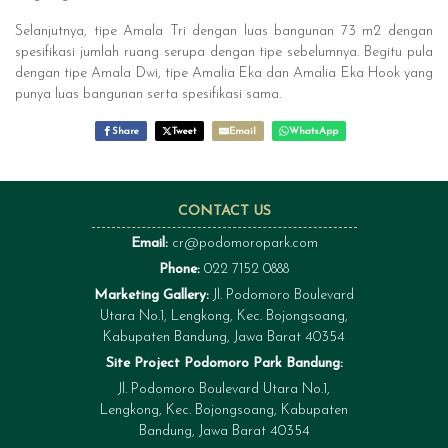
Selanjutnya, tipe Amala Tri dengan luas bangunan 73 m2 dengan
spesifikasi jumlah ruang serupa dengan tipe sebelumnya. Begitu pula
dengan tipe Amala Dwi, tipe Amalia Eka dan Amalia Eka Hook yang
punya luas bangunan serta spesifikasi sama.
Share
Tweet
Email
WhatsApp
CONTACT US
Email:
cr@podomoropark.com
Phone:
022 7152 0888
Marketing Gallery:
Jl. Podomoro Boulevard
Utara No.1, Lengkong, Kec. Bojongsoang,
Kabupaten Bandung, Jawa Barat 40354
Site Project Podomoro Park Bandung:
Jl. Podomoro Boulevard Utara No.1,
Lengkong, Kec. Bojongsoang, Kabupaten
Bandung, Jawa Barat 40354