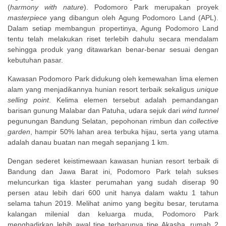
(
harmony with nature
). Podomoro Park merupakan proyek
masterpiece
yang dibangun oleh Agung Podomoro Land (APL).
Dalam setiap membangun propertinya, Agung Podomoro Land
tentu telah melakukan riset terlebih dahulu secara mendalam
sehingga produk yang ditawarkan benar-benar sesuai dengan
kebutuhan pasar.
Kawasan Podomoro Park didukung oleh kemewahan lima elemen
alam yang menjadikannya hunian resort terbaik sekaligus
unique
selling point
. Kelima elemen tersebut adalah pemandangan
barisan gunung Malabar dan Patuha, udara sejuk dari
wind tunnel
pegunungan Bandung Selatan, pepohonan rimbun dan
collective
garden
, hampir 50% lahan area terbuka hijau, serta yang utama
adalah danau buatan nan megah sepanjang 1 km.
Dengan sederet keistimewaan kawasan hunian resort terbaik di
Bandung dan Jawa Barat ini, Podomoro Park telah sukses
meluncurkan tiga klaster perumahan yang sudah diserap 90
persen atau lebih dari 600 unit hanya dalam waktu 1 tahun
selama tahun 2019. Melihat animo yang begitu besar, terutama
kalangan milenial dan keluarga muda, Podomoro Park
menghadirkan lebih awal tipe terbarunya tipe Akasha, rumah 2