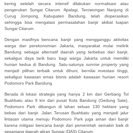
kering setelah secara intensif dilakukan normalisasi atau
pengerukan Sungai Citarum. Apalagi, Terowongan Nanjung di
Curug Jompong, Kabupaten Bandung, telah dioperasikan
sehingga bisa mengatasi permasalahan banjir akibat luapan
Sungai Citarum.
Dengan masifnya bencana banjir yang mengganggu aktivitas
warga dan perekonomian Jakarta, masyarakat mulai melirik
Bandung sebagai alternatif daerah yang terbebas dari banjir,
sekaligus daya tarik baru bagi warga Jakarta untuk memiliki
hunian kedua di Bandung. Satu-satunya
sunrise property
yang
menjadi pilihan terbaik untuk dihuni, bernilai investasi tinggi,
sekaligus kawasan emas bisnis adalah kawasan hunian resort
Podomoro Park Bandung.
Berada di lokasi strategis yang hanya 2 km dari Gerbang Tol
Buahbatu atau 9 km dari pusat Kota Bandung (Gedung Sate),
Podomoro Park dibangun di lahan seluas 130 hektare yang
bebas dari banjir. Jalan Terusan Buahbatu yang menjadi jalur
lintasan utama menuju Podomoro Park juga aman dari banjir
karena mitigasi bencana banjir dari pemerintah semakin baik di
sepanjang daerah aliran Sungai (DAS) Citarum.