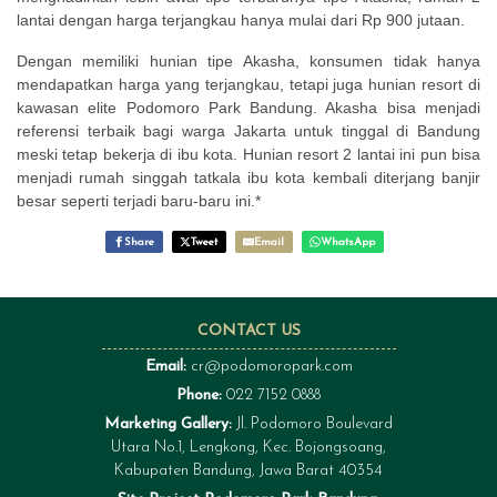
lantai dengan harga terjangkau hanya mulai dari Rp 900 jutaan.
Dengan memiliki hunian tipe Akasha, konsumen tidak hanya
mendapatkan harga yang terjangkau, tetapi juga hunian resort di
kawasan elite Podomoro Park Bandung. Akasha bisa menjadi
referensi terbaik bagi warga Jakarta untuk tinggal di Bandung
meski tetap bekerja di ibu kota. Hunian resort 2 lantai ini pun bisa
menjadi rumah singgah tatkala ibu kota kembali diterjang banjir
besar seperti terjadi baru-baru ini.*
Share
Tweet
Email
WhatsApp
CONTACT US
Email:
cr@podomoropark.com
Phone:
022 7152 0888
Marketing Gallery:
Jl. Podomoro Boulevard
Utara No.1, Lengkong, Kec. Bojongsoang,
Kabupaten Bandung, Jawa Barat 40354