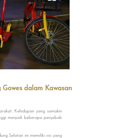
g Gowes dalam Kawasan
arakat. Kehidupan yang semakin
inggi menjadi beberapa penyebab
g Selatan ini memiliki visi yang