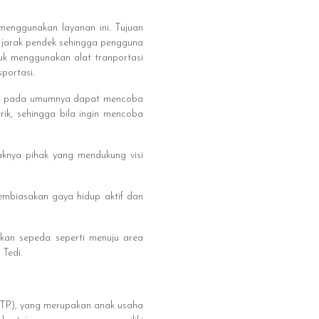
menggunakan layanan ini. Tujuan
 jarak pendek sehingga pengguna
uk menggunakan alat tranportasi
portasi.
at pada umumnya dapat mencoba
rik, sehingga bila ingin mencoba
nya pihak yang mendukung visi
embiasakan gaya hidup aktif dan
an sepeda seperti menuju area
 Tedi.
STP), yang merupakan anak usaha