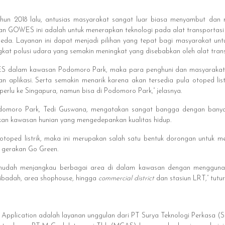
ahun 2018 lalu, antusias masyarakat sangat luar biasa menyambut dan 
n GOWES ini adalah untuk menerapkan teknologi pada alat transportasi
eda. Layanan ini dapat menjadi pilihan yang tepat bagi masyarakat unt
kat polusi udara yang semakin meningkat yang disebabkan oleh alat trans
WES dalam kawasan Podomoro Park, maka para penghuni dan masyarak
aplikasi. Serta semakin menarik karena akan tersedia pula otoped list
 perlu ke Singapura, namun bisa di Podomoro Park,” jelasnya.
domoro Park, Tedi Guswana, mengatakan sangat bangga dengan banyak
an kawasan hunian yang mengedepankan kualitas hidup.
otoped listrik, maka ini merupakan salah satu bentuk dorongan untuk m
 gerakan Go Green.
mudah menjangkau berbagai area di dalam kawasan dengan menggunak
as ibadah, area shophouse, hingga
commercial district
dan stasiun LRT,” tutur
Application adalah layanan unggulan dari PT Surya Teknologi Perkasa (