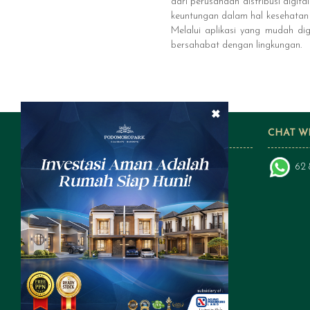
dari perusahaan distribusi digi
keuntungan dalam hal kesehatan t
Melalui aplikasi yang mudah di
bersahabat dengan lingkungan.
×
FOLLOW US ON SOCIAL MEDIA
CHAT W
62 
a subsidiary of: