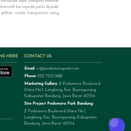
 bertujuan agar penguna memiliki
ernatif bersepeda perlu dijajaki.
 pilihan moda transportasi yang
NS HERE
CONTACT US
Email:
cr@podomoropark.com
Phone:
022 7152 0888
Marketing Gallery:
Jl. Podomoro Boulevard
Utara No.1, Lengkong, Kec. Bojongsoang,
Kabupaten Bandung, Jawa Barat 40354
Site Project Podomoro Park Bandung:
Jl. Podomoro Boulevard Utara No.1,
Lengkong, Kec. Bojongsoang, Kabupaten
Bandung, Jawa Barat 40354