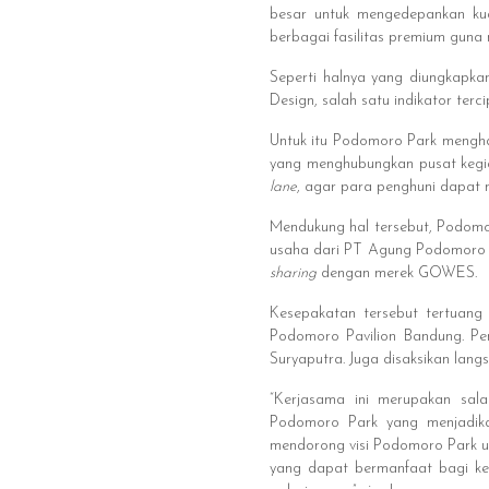
besar untuk mengedepankan ku
berbagai fasilitas premium gun
Seperti halnya yang diungkapka
Design, salah satu indikator ter
Untuk itu Podomoro Park mengha
yang menghubungkan pusat kegiat
lane
, agar para penghuni dapat
Mendukung hal tersebut, Podom
usaha dari PT Agung Podomoro L
sharing
dengan merek GOWES.
Kesepakatan tersebut tertuang
Podomoro Pavilion Bandung. Pe
Suryaputra. Juga disaksikan lan
“Kerjasama ini merupakan sal
Podomoro Park yang menjadika
mendorong visi Podomoro Park u
yang dapat bermanfaat bagi ke