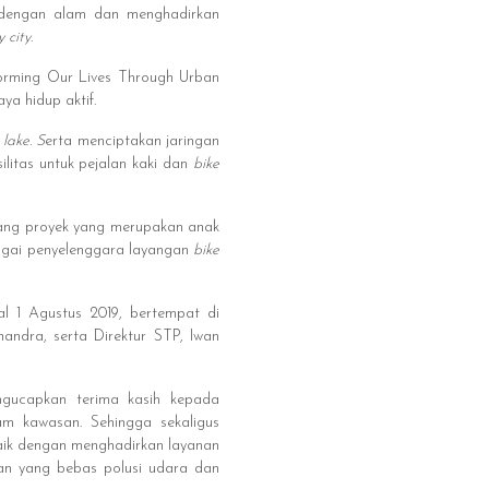
 dengan alam dan menghadirkan
 city
.
forming Our Lives Through Urban
ya hidup aktif.
lake. S
erta menciptakan jaringan
litas untuk pejalan kaki dan
bike
ang proyek yang merupakan anak
agai penyelenggara layangan
bike
l 1 Agustus 2019, bertempat di
ndra, serta Direktur STP, Iwan
ngucapkan terima kasih kepada
m kawasan. Sehingga sekaligus
aik dengan menghadirkan layanan
an yang bebas polusi udara dan