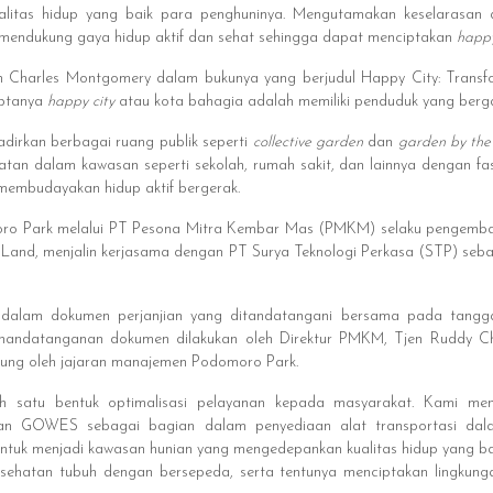
alitas hidup yang baik para penghuninya. Mengutamakan keselarasan
a mendukung gaya hidup aktif dan sehat sehingga dapat menciptakan
happy
n Charles Montgomery dalam bukunya yang berjudul Happy City: Trans
ciptanya
happy city
atau kota bahagia adalah memiliki penduduk yang berga
dirkan berbagai ruang publik seperti
collective garden
dan
garden by the 
an dalam kawasan seperti sekolah, rumah sakit, dan lainnya dengan fasi
 membudayakan hidup aktif bergerak.
oro Park melalui PT Pesona Mitra Kembar Mas (PMKM) selaku pengemb
and, menjalin kerjasama dengan PT Surya Teknologi Perkasa (STP) seb
 dalam dokumen perjanjian yang ditandatangani bersama pada tangga
nandatanganan dokumen dilakukan oleh Direktur PMKM, Tjen Ruddy Cha
gsung oleh jajaran manajemen Podomoro Park.
ah satu bentuk optimalisasi pelayanan kepada masyarakat. Kami me
n GOWES sebagai bagian dalam penyediaan alat transportasi dala
ntuk menjadi kawasan hunian yang mengedepankan kualitas hidup yang b
sehatan tubuh dengan bersepeda, serta tentunya menciptakan lingkung