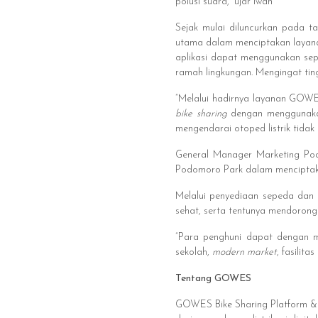
polusi suara,” ujar Iwan
Sejak mulai diluncurkan pada t
utama dalam menciptakan layana
aplikasi dapat menggunakan sep
ramah lingkungan. Mengingat ting
“Melalui hadirnya layanan GO
bike sharing
dengan menggunakan 
mengendarai otoped listrik tidak
General Manager Marketing Po
Podomoro Park dalam menciptak
Melalui penyediaan sepeda dan 
sehat, serta tentunya mendorong
“Para penghuni dapat dengan 
sekolah,
modern market
, fasilit
Tentang GOWES
GOWES Bike Sharing Platform & 