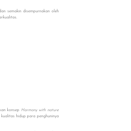
 dan semakin disempurnakan oleh
kualitas.
nkan konsep
Harmony with nature
 kualitas hidup para penghuninya