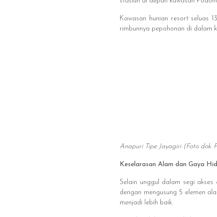
stasiun di depan kawasan Podom
Kawasan hunian resort seluas 1
rimbunnya pepohonan di dalam k
Anapuri Tipe Jayagiri (Foto dok
Keselarasan Alam dan Gaya Hid
Selain unggul dalam segi akses
dengan mengusung 5 elemen alam.
menjadi lebih baik.