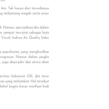
ini. Tak hanya dari tersedianya
ng terbentang megah serta unsur
ik. Namun, apa jadinya jika dalam
arta sempat tercatat sebagai kota
 Visual, bahwa Air Quality Index
nya pepohonan yang menghasilkan
ernapasan. Namun dalam jangka
, juga daya pikir dan emosi akan
sitas Indonesia (UI), jika terus
an yang terhambat. Hal tersebut
ahal begitu besar manfaat baik