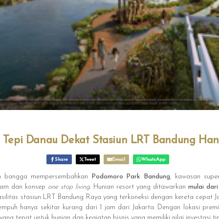
t Tepi Danau Dekat Stasiun LRT Bandung Han
Share
Tweet
Email
WhatsApp
n bangga mempersembahkan
Podomoro Park Bandung
, kawasan sup
alam dan konsep
one stop living
. Hunian resort yang ditawarkan
mulai dar
silitas stasiun LRT Bandung Raya yang terkoneksi dengan kereta cepat 
mpuh hanya sekitar kurang dari 1 jam dari Jakarta. Dengan lokasi prem
g tepat untuk hunian dan kegiatan bisnis yang memiliki nilai investasi tin