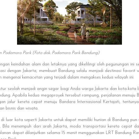
n Podomoro Park (Foto dok. Podomoro Park Bandung)
gan keindahan alam dan letaknya yang dikelilingi oleh pegunungan ini se
okasi dengan Jakarta, membuat Bandung selalu menjadi destinasi favori
n mengenai kemacetan yang terjadi dalam mengakses kedua wilayah ini.
tur seolah menjadi angin segar bagi Anda warga Jakarta dan kota-kota be
andung. Apabila kedua megaproyek tersebut rampung, perjalanan menuju B
an jalur kereta cepat menuju Bandara Internasional Kertajati, tentun
an bisnis dan wisata.
i luar kota seperti Jakarta untuk dapat memiliki hunian di Bandung pun s
 Bila menempuh dari arah Jakarta, moda transportasi kereta cepat 
rjalanan dapat dilanjutkan selama 15 menit menggunakan LRT Bandung Ra