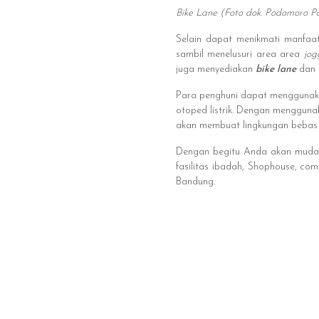
Bike Lane (Foto dok. Podomoro 
Selain dapat menikmati manfaat
sambil menelusuri area area
jog
juga menyediakan
bike lane
dan 
Para penghuni dapat menggunakan
otoped listrik. Dengan menggun
akan membuat lingkungan bebas d
Dengan begitu Anda akan mudah
fasilitas ibadah, Shophouse, co
Bandung.