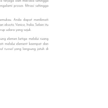
na terjaga oleh mikroba sehingga
galami proses filtrasi sehingga
memukau. Anda dapat menikmati
sotis Venice, Italia. Selain itu
rup udara yang sejuk.
ng elemen ketiga melalui ruang
ati melalui element keempat dan
nd tunnel
yang langsung jatuh di