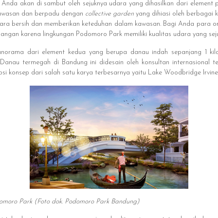
Anda akan di sambut oleh sejuknya udara yang dihasilkan dari element 
 kawasan dan berpadu dengan
collective garden
yang dihiasi oleh berbagai 
ara bersih dan memberikan keteduhan dalam kawasan. Bagi Anda para ora
angan karena lingkungan Podomoro Park memiliki kualitas udara yang seju
anorama dari element kedua yang berupa danau indah sepanjang 1 kilo
. Danau termegah di Bandung ini didesain oleh konsultan internasiona
 konsep dari salah satu karya terbesarnya yaitu Lake Woodbridge Irvine, 
moro Park (Foto dok. Podomoro Park Bandung)