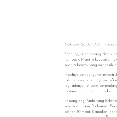
Collective Garden dalam Kawasa
Bandung, tempat yang identik den
nan sejuk. Memiliki kedekatan l
saat ini banyak yang mengeluhka
Masifnya pembangunan infrastruk
toll dan kereta cepat Jakarta-B
lagi adanya rencana perpanjang
destinasi primadona untuk kegiat
Peluang bagi Anda yang bekerja d
kawasan hunian Podomoro Park.
sekitar 30 menit. Kemudian, pe