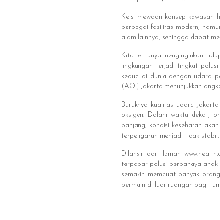
Keistimewaan konsep kawasan hu
berbagai fasilitas modern, nam
alam lainnya, sehingga dapat mem
Kita tentunya menginginkan hidup
lingkungan terjadi tingkat polus
kedua di dunia dengan udara pal
(AQI) Jakarta menunjukkan angka 
Buruknya kualitas udara Jakart
oksigen. Dalam waktu dekat, 
panjang, kondisi kesehatan akan
terpengaruh menjadi tidak stabil.
Dilansir dari laman www.health.
terpapar polusi berbahaya anak
semakin membuat banyak orang 
bermain di luar ruangan bagi t