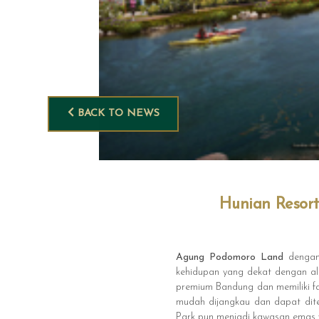
BACK TO NEWS
Hunian Resor
Agung Podomoro Land
denga
kehidupan yang dekat dengan 
premium Bandung dan memiliki fa
mudah dijangkau dan dapat dite
Park pun menjadi kawasan emas yan