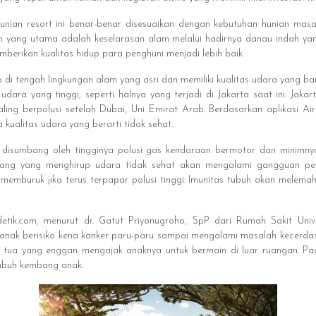
nian resort ini benar-benar disesuaikan dengan kebutuhan hunian masa k
un yang utama adalah keselarasan alam melalui hadirnya danau indah ya
berikan kualitas hidup para penghuni menjadi lebih baik.
 di tengah lingkungan alam yang asri dan memiliki kualitas udara yang ba
i udara yang tinggi, seperti halnya yang terjadi di Jakarta saat ini. Jak
ing berpolusi setelah Dubai, Uni Emirat Arab. Berdasarkan aplikasi Air
kualitas udara yang berarti tidak sehat.
a disumbang oleh tingginya polusi gas kendaraan bermotor dan minim
orang yang menghirup udara tidak sehat akan mengalami gangguan p
 memburuk jika terus terpapar polusi tinggi. Imunitas tubuh akan melemah
detik.com, menurut dr. Gatut Priyonugroho, SpP dari Rumah Sakit Univer
-anak berisiko kena kanker paru-paru sampai mengalami masalah kecerdas
tua yang enggan mengajak anaknya untuk bermain di luar ruangan. Pad
umbuh kembang anak.