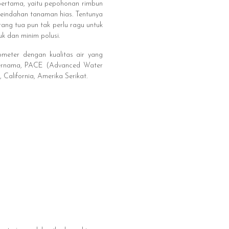
pertama, yaitu pepohonan rimbun
keindahan tanaman hias. Tentunya
ng tua pun tak perlu ragu untuk
k dan minim polusi.
meter dengan kualitas air yang
l ternama, PACE (Advanced Water
California, Amerika Serikat.