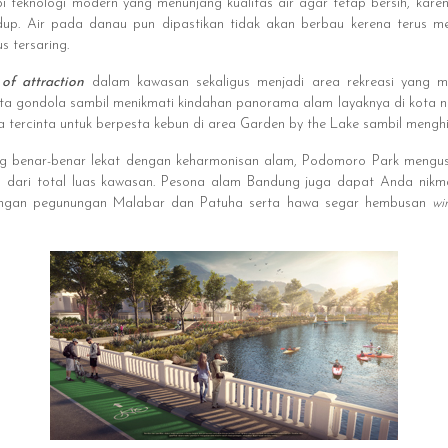
 teknologi modern yang menunjang kualitas air agar tetap bersih, kare
dup. Air pada danau pun dipastikan tidak akan berbau kerena terus men
s tersaring.
 of attraction
dalam kawasan sekaligus menjadi area rekreasi yang 
 gondola sambil menikmati kindahan panorama alam layaknya di kota nan ek
 tercinta untuk berpesta kebun di area Garden by the Lake sambil menghi
g benar-benar lekat dengan keharmonisan alam, Podomoro Park mengusu
% dari total luas kawasan. Pesona alam Bandung juga dapat Anda nikm
angan pegunungan Malabar dan Patuha serta hawa segar hembusan
wi