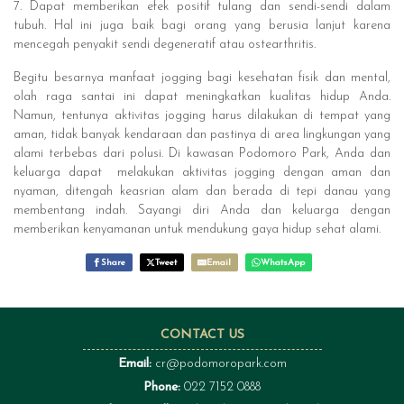
7. Dapat memberikan efek positif tulang dan sendi-sendi dalam
tubuh. Hal ini juga baik bagi orang yang berusia lanjut karena
mencegah penyakit sendi degeneratif atau ostearthritis.
Begitu besarnya manfaat jogging bagi kesehatan fisik dan mental,
olah raga santai ini dapat meningkatkan kualitas hidup Anda.
Namun, tentunya aktivitas jogging harus dilakukan di tempat yang
aman, tidak banyak kendaraan dan pastinya di area lingkungan yang
alami terbebas dari polusi. Di kawasan Podomoro Park, Anda dan
keluarga dapat melakukan aktivitas jogging dengan aman dan
nyaman, ditengah keasrian alam dan berada di tepi danau yang
membentang indah. Sayangi diri Anda dan keluarga dengan
memberikan kenyamanan untuk mendukung gaya hidup sehat alami.
Share
Tweet
Email
WhatsApp
CONTACT US
Email:
cr@podomoropark.com
Phone:
022 7152 0888