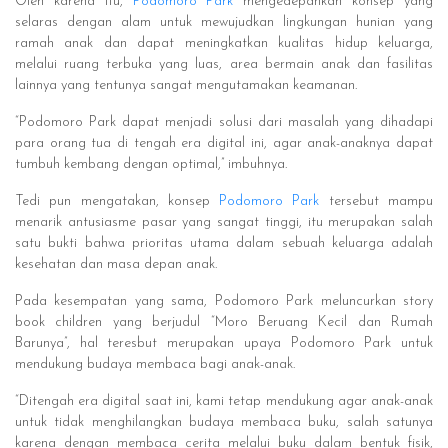
Oleh karena itu,
Podomoro Park
mengedepankan konsep yang
selaras dengan alam untuk mewujudkan lingkungan hunian yang
ramah anak dan dapat meningkatkan kualitas hidup keluarga,
melalui ruang terbuka yang luas, area bermain anak dan fasilitas
lainnya yang tentunya sangat mengutamakan keamanan.
“Podomoro Park dapat menjadi solusi dari masalah yang dihadapi
para orang tua di tengah era digital ini, agar anak-anaknya dapat
tumbuh kembang dengan optimal,” imbuhnya.
Tedi pun mengatakan, konsep
Podomoro Park
tersebut mampu
menarik antusiasme pasar yang sangat tinggi, itu merupakan salah
satu bukti bahwa prioritas utama dalam sebuah keluarga adalah
kesehatan dan masa depan anak.
Pada kesempatan yang sama, Podomoro Park meluncurkan story
book children yang berjudul “Moro Beruang Kecil dan Rumah
Barunya”, hal teresbut merupakan upaya Podomoro Park untuk
mendukung budaya membaca bagi anak-anak.
“Ditengah era digital saat ini, kami tetap mendukung agar anak-anak
untuk tidak menghilangkan budaya membaca buku, salah satunya
karena dengan membaca cerita melalui buku dalam bentuk fisik,