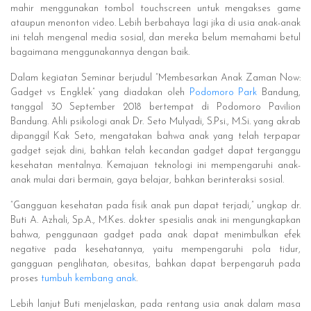
mahir menggunakan tombol touchscreen untuk mengakses game
ataupun menonton video. Lebih berbahaya lagi jika di usia anak-anak
ini telah mengenal media sosial, dan mereka belum memahami betul
bagaimana menggunakannya dengan baik.
Dalam kegiatan Seminar berjudul “Membesarkan Anak Zaman Now:
Gadget vs Engklek” yang diadakan oleh
Podomoro Park
Bandung,
tanggal 30 September 2018 bertempat di Podomoro Pavilion
Bandung. Ahli psikologi anak Dr. Seto Mulyadi, S.Psi., M.Si. yang akrab
dipanggil Kak Seto, mengatakan bahwa anak yang telah terpapar
gadget sejak dini, bahkan telah kecandan gadget dapat terganggu
kesehatan mentalnya. Kemajuan teknologi ini mempengaruhi anak-
anak mulai dari bermain, gaya belajar, bahkan berinteraksi sosial.
“Gangguan kesehatan pada fisik anak pun dapat terjadi,” ungkap dr.
Buti A. Azhali, Sp.A., M.Kes. dokter spesialis anak ini mengungkapkan
bahwa, penggunaan gadget pada anak dapat menimbulkan efek
negative pada kesehatannya, yaitu mempengaruhi pola tidur,
gangguan penglihatan, obesitas, bahkan dapat berpengaruh pada
proses
tumbuh kembang anak
.
Lebih lanjut Buti menjelaskan, pada rentang usia anak dalam masa