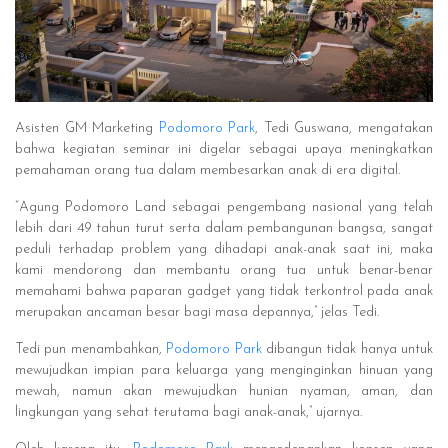
Asisten GM Marketing
Podomoro Park
, Tedi Guswana, mengatakan
bahwa kegiatan seminar ini digelar sebagai upaya meningkatkan
pemahaman orang tua dalam membesarkan anak di era digital.
“Agung Podomoro Land sebagai pengembang nasional yang telah
lebih dari 49 tahun turut serta dalam pembangunan bangsa, sangat
peduli terhadap problem yang dihadapi anak-anak saat ini, maka
kami mendorong dan membantu orang tua untuk benar-benar
memahami bahwa paparan gadget yang tidak terkontrol pada anak
merupakan ancaman besar bagi masa depannya,” jelas Tedi.
Tedi pun menambahkan,
Podomoro Park
dibangun tidak hanya untuk
mewujudkan impian para keluarga yang menginginkan hinuan yang
mewah, namun akan mewujudkan hunian nyaman, aman, dan
lingkungan yang sehat terutama bagi anak-anak,” ujarnya.