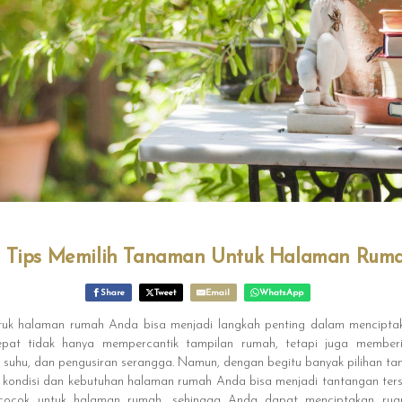
0 Tips Memilih Tanaman Untuk Halaman Ruma
Share
Tweet
Email
WhatsApp
uk halaman rumah Anda bisa menjadi langkah penting dalam menciptaka
at tidak hanya mempercantik tampilan rumah, tetapi juga member
 suhu, dan pengusiran serangga. Namun, dengan begitu banyak pilihan ta
kondisi dan kebutuhan halaman rumah Anda bisa menjadi tantangan tersend
cocok untuk halaman rumah, sehingga Anda dapat menciptakan rua