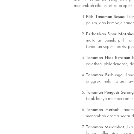
menambah nilai estetika properti
Pilih Tanaman Sesuai Ikl
palem, dan kamboja sanga
Perhatikan Sinar Mataha
matahari penuh, pilih ta
tanaman seperti pakis, peac
Tanaman Hias Berdaun 
calathea, philodendron, d
Tanaman Berbunga:
Tana
anggrek, melati, atau ma
Tanaman Pengusir Seran
tidak hanya mempercantik
Tanaman Herbal:
Tanama
menambah aroma segar di
Tanaman Merambat:
Jik
bougainvillea bisa menjadi