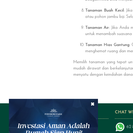
Tanaman Buah Kecil:
Jika
atau pohon jambu biji. Se
Tanaman Air:
Jika Anda m
untuk menambah suasana 
Tanaman Hias Gantung:
menghemat ruang dan men
Memilih tanaman yang tepat un
mudah dirawat dan berkelanjutan
menyatu dengan keindahan danau
×
FOLLOW US ON SOCIAL MEDIA
CHAT W
62 