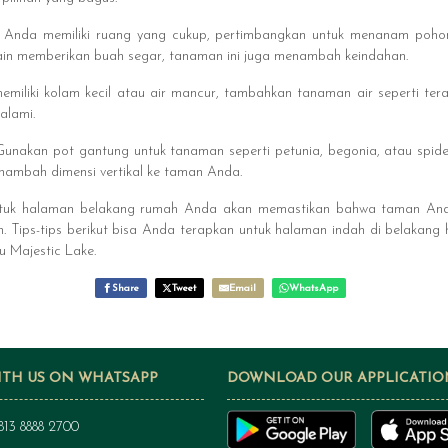
 Anda memiliki ruang yang cukup, pertimbangkan untuk menanam pohon b
lain memberikan buah segar, tanaman ini juga menambah keindahan.
emiliki kolam kecil atau air mancur, tambahkan tanaman air seperti ter
alami.
Gunakan pot gantung untuk tanaman seperti petunia, begonia, atau spid
ambah dimensi vertikal ke taman Anda.
tuk halaman belakang rumah Anda akan memastikan bahwa taman Anda
. Tips-tips berikut bisa Anda terapkan untuk halaman indah di belakang
 Majestic Lake.
Share
Tweet
Email
WhatsApp
ITH US ON WHATSAPP
DOWNLOAD OUR APPLICATIO
813 8888 2700