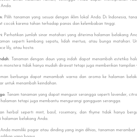
 Anda.
im:
Pilih tanaman yang sesuai dengan iklim lokal Anda. Di Indonesia, tana
t cocok karena tahan terhadap panas dan kelembaban tinggi.
ri:
Perhatikan jumlah sinar matahari yang diterima halaman belakang And
naman seperti kembang sepatu, lidah mertua, atau bunga matahari. Unt
e lily, atau hosta.
Indah:
Tanaman dengan daun yang indah dapat menambah estetika hala
an monstera tidak hanya mudah dirawat tetapi juga memberikan tampilan 
man berbunga dapat menambah warna dan aroma ke halaman belakan
war untuk menambah keindahan.
gga:
Tanam tanaman yang dapat mengusir serangga seperti lavender, citron
 halaman tetapi juga membantu mengurangi gangguan serangga.
n herbal seperti mint, basil, rosemary, dan thyme tidak hanya ber
 halaman belakang Anda.
a Anda memiliki pagar atau dinding yang ingin dihias, tanaman merambat s
 pilihan yang bagus.