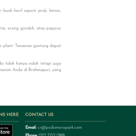
uah kecil seperti jeruk, lemon,
atai, eceng gondok, atau papyrus
er plant. Tanaman gantung dapat
 tidak hanya indah tetapi juga
 hunian Anda di Brahmapuri, yang
NS HERE
CONTACT US
Email:
cr@podomoropark.com
Phone:
022 7152 0888