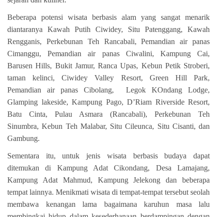
Beberapa potensi wisata berbasis alam yang sangat menarik
diantaranya
Kawah Putih Ciwidey, Situ Patenggang, Kawah
Rengganis, Perkebunan Teh Rancabali, Pemandian air panas
Cimanggu, Pemandian air panas Ciwalini, Kampung Cai,
Barusen Hills, Bukit Jamur, Ranca Upas, Kebun Petik Stroberi,
taman kelinci, Ciwidey Valley Resort, Green Hill Park,
Pemandian air panas Cibolang, Legok KOndang Lodge,
Glamping lakeside, Kampung Pago, D’Riam Riverside Resort,
Batu Cinta, Pulau Asmara (Rancabali), Perkebunan Teh
Sinumbra, Kebun Teh Malabar, Situ Cileunca, Situ Cisanti, dan
Gambung.
Sementara itu, untuk jenis wisata berbasis budaya dapat
ditemukan di Kampung Adat Cikondang, Desa Lamajang,
Kampung Adat Mahmud, Kampung Jelekong dan beberapa
tempat lainnya. Menikmati wisata di tempat-tempat tersebut seolah
membawa kenangan lama bagaimana karuhun masa lalu
membingkai hidup dalam kesederhanaan berdampingan dengan