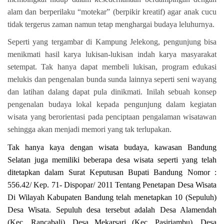
alam dan berperilaku “motekar” (berpikir kreatif) agar anak cucu
tidak tergerus zaman namun tetap menghargai budaya leluhurnya.
Seperti yang tergambar di Kampung Jelekong, pengunjung bisa
menikmati hasil karya lukisan-lukisan indah karya masyarakat
setempat. Tak hanya dapat membeli lukisan, program edukasi
melukis dan pengenalan bunda sunda lainnya seperti seni wayang
dan latihan dalang dapat pula dinikmati. Inilah sebuah konsep
pengenalan budaya lokal kepada pengunjung dalam kegiatan
wisata yang berorientasi pada penciptaan pengalaman wisatawan
sehingga akan menjadi memori yang tak terlupakan.
Tak hanya kaya dengan wisata budaya, kawasan Bandung
Selatan juga memiliki beberapa desa wisata seperti yang telah
ditetapkan dalam S
urat
Keputusan Bupati Bandung Nomor :
556.42/ Kep. 71- Dispopar/ 2011 Tentang Penetapan Desa Wisata
Di Wilayah Kabupaten Bandung telah menetapkan 10 (Sepuluh)
Desa Wisata. Sepuluh desa tersebut adalah Desa Alamendah
(Kec. Rancabali), Desa Mekarsari (Kec. Pasirjambu), Desa