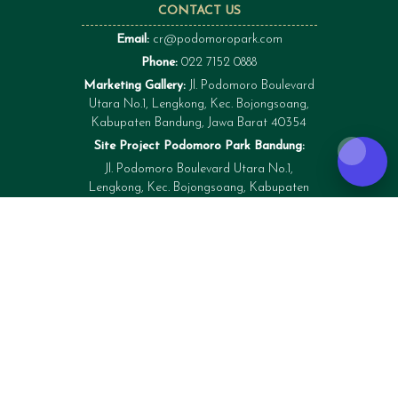
CONTACT US
Email:
cr@podomoropark.com
Phone:
022 7152 0888
Marketing Gallery:
Jl. Podomoro Boulevard
Utara No.1, Lengkong, Kec. Bojongsoang,
Kabupaten Bandung, Jawa Barat 40354
Site Project Podomoro Park Bandung:
Jl. Podomoro Boulevard Utara No.1,
Lengkong, Kec. Bojongsoang, Kabupaten
Bandung, Jawa Barat 40354
CHAT WITH US ON WHATSAPP
62 813 8888 2700
FOLLOW US ON SOCIAL MEDIA