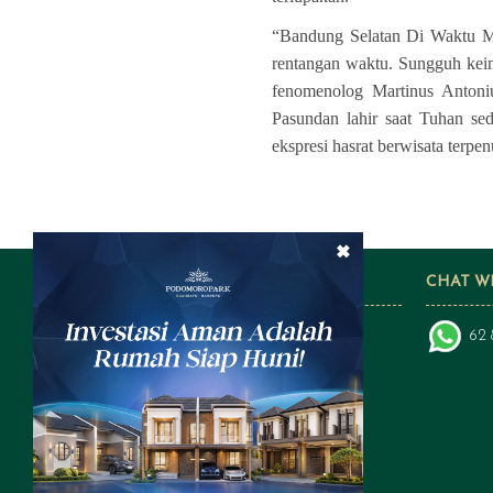
“Bandung Selatan Di Waktu Ma
rentangan waktu. Sungguh
kei
fenomenolog Martinus Anton
Pasundan lahir saat Tuhan sed
ekspresi hasrat berwisata terpen
×
FOLLOW US ON SOCIAL MEDIA
CHAT W
62 