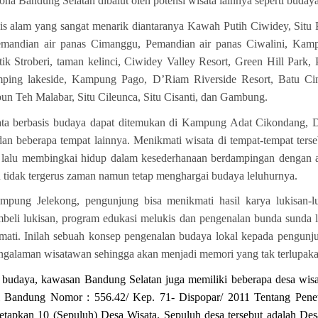
na Bandung Selatan dibalut oleh potensi wisata lainnya seperti budaya, 
sis alam yang sangat menarik diantaranya
Kawah Putih Ciwidey, Situ
mandian air panas Cimanggu, Pemandian air panas Ciwalini, Kamp
k Stroberi, taman kelinci, Ciwidey Valley Resort, Green Hill Park,
ng lakeside, Kampung Pago, D’Riam Riverside Resort, Batu Cint
n Teh Malabar, Situ Cileunca, Situ Cisanti, dan Gambung.
isata berbasis budaya dapat ditemukan di Kampung Adat Cikondang
 beberapa tempat lainnya. Menikmati wisata di tempat-tempat ter
lalu membingkai hidup dalam kesederhanaan berdampingan dengan a
cu tidak tergerus zaman namun tetap menghargai budaya leluhurnya.
mpung Jelekong, pengunjung bisa menikmati hasil karya lukisan-l
beli lukisan, program edukasi melukis dan pengenalan bunda sunda l
ikmati. Inilah sebuah konsep pengenalan budaya lokal kepada pengunj
engalaman wisatawan sehingga akan menjadi memori yang tak terlupaka
budaya, kawasan Bandung Selatan juga memiliki beberapa desa wisata
 Bandung Nomor : 556.42/ Kep. 71- Dispopar/ 2011 Tentang Pene
tapkan 10 (Sepuluh) Desa Wisata. Sepuluh desa tersebut adalah Des