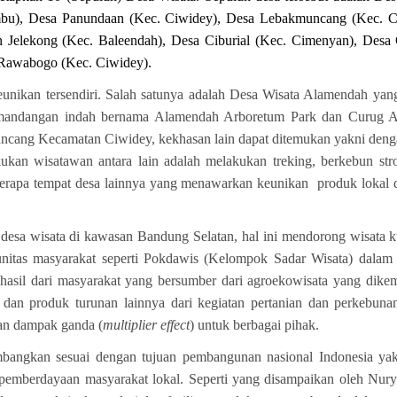
ambu), Desa Panundaan (Kec. Ciwidey), Desa Lebakmuncang (Kec. C
n Jelekong (Kec. Baleendah), Desa Ciburial (Kec. Cimenyan), Desa 
 Rawabogo (Kec. Ciwidey).
eunikan tersendiri. Salah satunya adalah Desa Wisata Alamendah yan
mandangan indah bernama Alamendah Arboretum Park dan Curug Awi
ncang Kecamatan Ciwidey, kekhasan lain dapat ditemukan yakni deng
kukan wisatawan antara lain adalah melakukan treking, berkebun str
berapa tempat desa lainnya yang menawarkan keunikan produk lokal
esa wisata di kawasan Bandung Selatan, hal ini mendorong wisata 
unitas masyarakat seperti Pokdawis (Kelompok Sadar Wisata) dalam 
n hasil dari masyarakat yang bersumber dari agroekowisata yang dike
i dan produk turunan lainnya dari kegiatan pertanian dan perkebu
an dampak ganda (
multiplier effect
) untuk berbagai pihak.
bangkan sesuai dengan tujuan pembangunan nasional Indonesia yak
emberdayaan masyarakat lokal. Seperti yang disampaikan oleh Nury