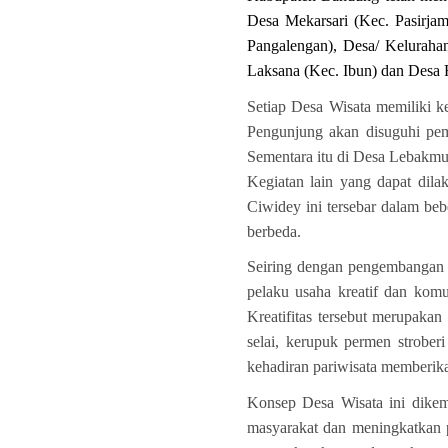
Desa Mekarsari (Kec. Pasirj
Pangalengan), Desa/ Keluraha
Laksana (Kec. Ibun) dan Desa
Setiap Desa Wisata memiliki k
Pengunjung akan disuguhi pe
Sementara itu di Desa Lebakmu
Kegiatan lain yang dapat dila
Ciwidey ini tersebar dalam be
berbeda.
Seiring dengan pengembangan d
pelaku usaha kreatif dan kom
Kreatifitas tersebut merupaka
selai, kerupuk permen strober
kehadiran pariwisata memberik
Konsep Desa Wisata ini dikem
masyarakat dan meningkatkan p