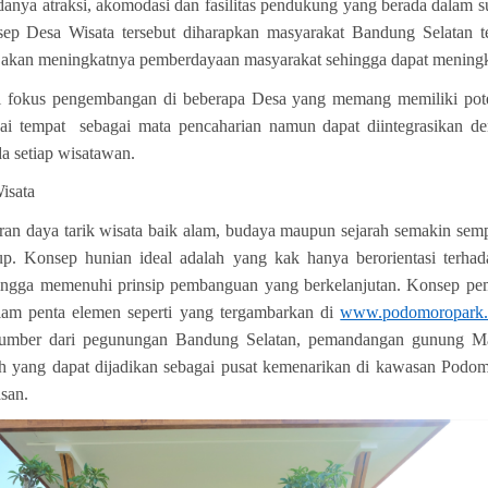
nya atraksi, akomodasi dan fasilitas pendukung yang berada dalam s
sep Desa Wisata tersebut diharapkan masyarakat Bandung Selatan 
a akan meningkatnya pemberdayaan masyarakat sehingga dapat meningka
 fokus pengembangan di beberapa Desa yang memang memiliki poten
ai tempat sebagai mata pencaharian namun dapat diintegrasikan den
a setiap wisatawan.
isata
ran daya tarik wisata baik alam, budaya maupun sejarah semakin sem
p. Konsep hunian ideal adalah yang kak hanya berorientasi terha
ingga memenuhi prinsip pembanguan yang berkelanjutan. Konsep pe
am penta elemen seperti yang tergambarkan di
www.podomoropark
sumber dari pegunungan Bandung Selatan, pemandangan gunung M
ah yang dapat dijadikan sebagai pusat kemenarikan di kawasan Pod
san.