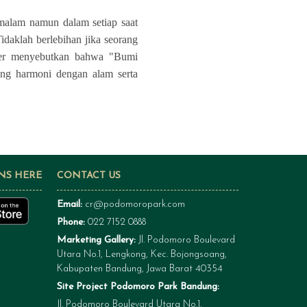
malam namun dalam setiap saat
idaklah berlebihan jika seorang
wer menyebutkan bahwa "Bumi
yang harmoni dengan alam serta
NS HERE
CONTACT US
Email:
cr@podomoropark.com
Phone:
022 7152 0888
Marketing Gallery:
Jl. Podomoro Boulevard
Utara No.1, Lengkong, Kec. Bojongsoang,
Kabupaten Bandung, Jawa Barat 40354
Site Project Podomoro Park Bandung:
Jl. Podomoro Boulevard Utara No.1,