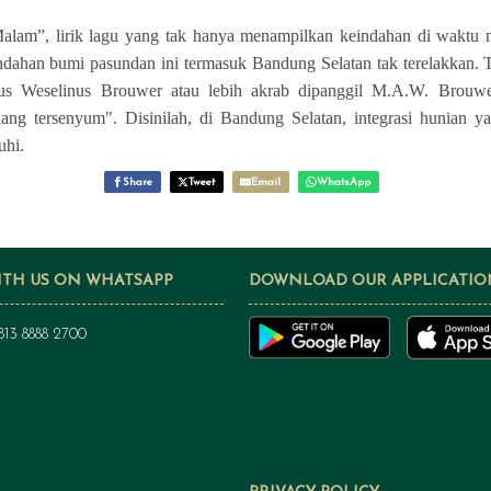
lam”, lirik lagu yang tak hanya menampilkan keindahan di waktu 
ndahan bumi pasundan ini termasuk Bandung Selatan tak terelakkan. T
ius Weselinus Brouwer atau lebih akrab dipanggil M.A.W. Brou
ang tersenyum". Disinilah, di Bandung Selatan, integrasi hunian 
uhi.
Share
Tweet
Email
WhatsApp
ITH US ON WHATSAPP
DOWNLOAD OUR APPLICATIO
813 8888 2700