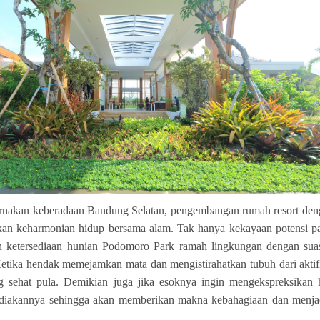
rnakan keberadaan Bandung Selatan, pengembangan rumah resort de
kan keharmonian hidup bersama alam. Tak hanya kekayaan potensi pari
 ketersediaan hunian Podomoro Park ramah lingkungan dengan suas
etika hendak memejamkan mata dan mengistirahatkan tubuh dari aktifi
g sehat pula. Demikian juga jika esoknya ingin mengekspreksikan 
iakannya sehingga akan memberikan makna kebahagiaan dan menjad