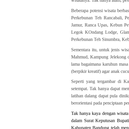
wisatanya. Tak hanya alam, peso
Beberapa potensi wisata berba
Perkebunan Teh Rancabali, Pe
Jamur, Ranca Upas, Kebun Peti
Legok KOndang Lodge, Glampi
Perkebunan Teh Sinumbra, Kebu
Sementara itu, untuk jenis w
Mahmud, Kampung Jelekong dan
lama bagaimana karuhun masa 
(berpikir kreatif) agar anak cu
Seperti yang tergambar di Ka
setempat. Tak hanya dapat mem
latihan dalang dapat pula din
berorientasi pada penciptaan p
Tak hanya kaya dengan wisata 
dalam S
urat
Keputusan Bupati
Kabupaten Bandung telah mene