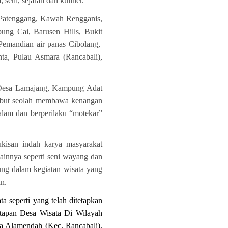
seni, sejarah dan kuliner.
 Patenggang, Kawah Rengganis,
ung Cai, Barusen Hills, Bukit
 Pemandian air panas Cibolang,
a, Pulau Asmara (Rancabali),
, Desa Lamajang, Kampung Adat
sebut seolah membawa kenangan
lam dan berperilaku “motekar”
ukisan indah karya masyarakat
ainnya seperti seni wayang dan
ung dalam kegiatan wisata yang
n.
 seperti yang telah ditetapkan
tapan Desa Wisata Di Wilayah
a Alamendah (Kec. Rancabali),