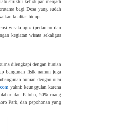
uatu struktur kehidupan menjadi
terutama bagi Desa yang sudah
tkan kualitas hidup.
si wisata agro (pertanian dan
gan kegiatan wisata sekaligus
purna dilengkapi dengan hunian
dap bangunan fisik namun juga
mbangunan hunian dengan nilai
.com
yakni: keunggulan karena
alabar dan Patuha, 50% ruang
omoro Park, dan pepohonan yang