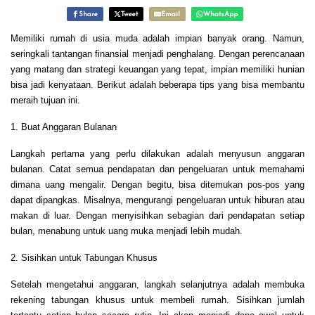
Share
Tweet
Email
WhatsApp
Memiliki rumah di usia muda adalah impian banyak orang. Namun,
seringkali tantangan finansial menjadi penghalang. Dengan perencanaan
yang matang dan strategi keuangan yang tepat, impian memiliki hunian
bisa jadi kenyataan. Berikut adalah beberapa tips yang bisa membantu
meraih tujuan ini.
1. Buat Anggaran Bulanan
Langkah pertama yang perlu dilakukan adalah menyusun anggaran
bulanan. Catat semua pendapatan dan pengeluaran untuk memahami
dimana uang mengalir. Dengan begitu, bisa ditemukan pos-pos yang
dapat dipangkas. Misalnya, mengurangi pengeluaran untuk hiburan atau
makan di luar. Dengan menyisihkan sebagian dari pendapatan setiap
bulan, menabung untuk uang muka menjadi lebih mudah.
2. Sisihkan untuk Tabungan Khusus
Setelah mengetahui anggaran, langkah selanjutnya adalah membuka
rekening tabungan khusus untuk membeli rumah. Sisihkan jumlah