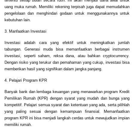
tertentu setiap bulan secara rutin. Ini akan menjadi dana awal untuk
uang muka rumah. Memiliki rekening terpisah juga dapat memudahkan
pengelolaan dan menghindari godaan untuk menggunakannya untuk
kebutuhan lain.
3. Manfaatkan Investasi
Investasi adalah cara yang efektif untuk meningkatkan jumlah
tabungan. Generasi muda bisa memanfaatkan berbagai instrumen
investasi, seperti saham, reksa dana, atau bahkan cryptocurrency.
Dengan risiko yang terukur dan pemahaman yang cukup, investasi bisa
memberikan hasil yang signifikan dalam jangka panjang.
4. Pelajari Program KPR
Banyak bank dan lembaga keuangan yang menawarkan program Kredit
Pemilikan Rumah (KPR) dengan syarat yang mudah dan bunga yang
kompetitif. Pelajari semua syarat dan ketentuan yang ada, serta pilihlah
yang paling sesuai dengan kemampuan finansial. Memanfaatkan
program KPR ini bisa menjadi langkah cerdas untuk mewujudkan impian
memiliki rumah.