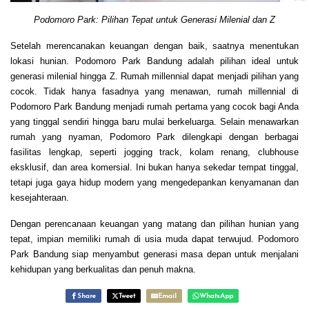
Podomoro Park: Pilihan Tepat untuk Generasi Milenial dan Z
Setelah merencanakan keuangan dengan baik, saatnya menentukan
lokasi hunian. Podomoro Park Bandung adalah pilihan ideal untuk
generasi milenial hingga Z. Rumah millennial dapat menjadi pilihan yang
cocok. Tidak hanya fasadnya yang menawan, rumah millennial di
Podomoro Park Bandung menjadi rumah pertama yang cocok bagi Anda
yang tinggal sendiri hingga baru mulai berkeluarga. Selain menawarkan
rumah yang nyaman, Podomoro Park dilengkapi dengan berbagai
fasilitas lengkap, seperti jogging track, kolam renang, clubhouse
eksklusif, dan area komersial. Ini bukan hanya sekedar tempat tinggal,
tetapi juga gaya hidup modern yang mengedepankan kenyamanan dan
kesejahteraan.
Dengan perencanaan keuangan yang matang dan pilihan hunian yang
tepat, impian memiliki rumah di usia muda dapat terwujud. Podomoro
Park Bandung siap menyambut generasi masa depan untuk menjalani
kehidupan yang berkualitas dan penuh makna.
Share
Tweet
Email
WhatsApp