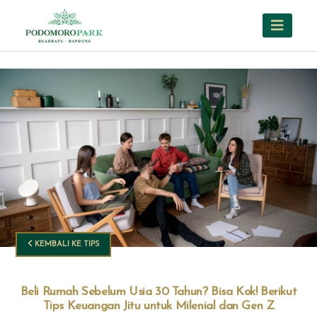
KEMBALI KE TIPS
Beli Rumah Sebelum Usia 30 Tahun? Bisa Kok! Berikut
Tips Keuangan Jitu untuk Milenial dan Gen Z