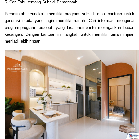
5. Cari Tahu tentang Subsidi Pemerintah
Pemerintah seringkali memiliki program subsidi atau bantuan untuk
generasi muda yang ingin memiliki rumah. Cari informasi mengenai
program-program tersebut, yang bisa membantu meringankan beban
keuangan. Dengan bantuan ini, langkah untuk memiliki rumah impian
menjadi lebih ringan.