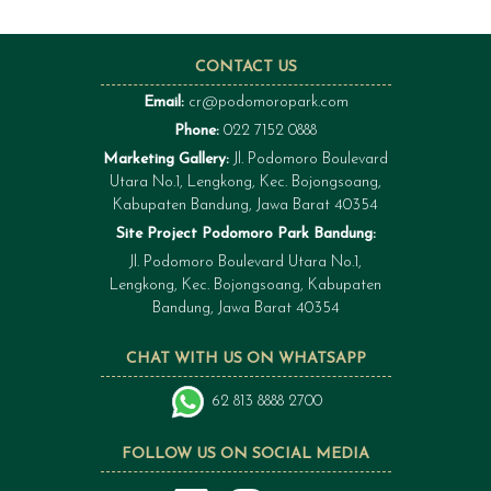
CONTACT US
Email:
cr@podomoropark.com
Phone:
022 7152 0888
Marketing Gallery:
Jl. Podomoro Boulevard
Utara No.1, Lengkong, Kec. Bojongsoang,
Kabupaten Bandung, Jawa Barat 40354
Site Project Podomoro Park Bandung:
Jl. Podomoro Boulevard Utara No.1,
Lengkong, Kec. Bojongsoang, Kabupaten
Bandung, Jawa Barat 40354
CHAT WITH US ON WHATSAPP
62 813 8888 2700
FOLLOW US ON SOCIAL MEDIA