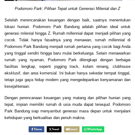
Podomoro Park: Pilihan Tepat untuk Generasi Milenial dan Z
Setelah merencanakan keuangan dengan baik, saatnya menentukan
lokasi hunian. Podomoro Park Bandung adalah pilihan ideal untuk
generasi milenial hingga Z. Rumah millennial dapat menjadi pilihan yang
cocok. Tidak hanya fasadnya yang menawan, rumah millennial di
Podomoro Park Bandung menjadi rumah pertama yang cocok bagi Anda
yang tinggal sendiri hingga baru mulai berkeluarga. Selain menawarkan
rumah yang nyaman, Podomoro Park dilengkapi dengan berbagai
fasilitas lengkap, seperti jogging track, kolam renang, clubhouse
eksklusif, dan area komersial. Ini bukan hanya sekedar tempat tinggal,
tetapi juga gaya hidup modern yang mengedepankan kenyamanan dan
kesejahteraan.
Dengan perencanaan keuangan yang matang dan pilihan hunian yang
tepat, impian memiliki rumah di usia muda dapat terwujud. Podomoro
Park Bandung siap menyambut generasi masa depan untuk menjalani
kehidupan yang berkualitas dan penuh makna.
Share
Tweet
Email
WhatsApp