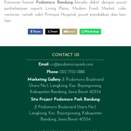
Kawasan hunian
Podomoro Bandung
berada dekat dengan pusat
perbelanjaan seperti Living Plaza, Modern Fresh Market, cafe,
restoran, rumah sakit Primaya Hospital, pusat pendidikan dan lain-
lain.
Share
Tweet
Email
WhatsApp
CONTACT US
Email:
cr@podomoropark.com
Phone:
022 7152 0888
Marketing Gallery:
Jl. Podomoro Boulevard
Utara No.1, Lengkong, Kec. Bojongsoang,
Kabupaten Bandung, Jawa Barat 40354
Site Project Podomoro Park Bandung:
Jl. Podomoro Boulevard Utara No.1,
Lengkong, Kec. Bojongsoang, Kabupaten
Bandung, Jawa Barat 40354