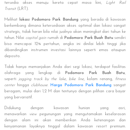
tersedia akses menuju kereta cepat masa kini,
Light Rail
Transit
(LRT).
Melihat
lokasi Podomoro Park Bandung
yang berada di kawasan
berkembang dimana ketersediaan akses optimal dan lokasi sangat
strategis, tidak heran bila nilai jualnya akan meningkat dari tahun ke
tahun. Nilai
capital gain
rumah di
Podomoro Park Buah Batu
sendiri
bisa mencapai 12% pertahun, angka ini dinilai lebih tinggi jika
dibandingkan instrumen investasi lainnya seperti emas ataupun
deposito.
Tidak hanya memanjakan Anda dari segi lokasi, terdapat fasilitas
olahraga yang lengkap di
Podomoro Park Buah Batu
,
seperti
jogging track by the lake
,
bike line
, kolam renang,
fitness
center
hingga
clubhouse
.
Harga Podomoro Park Bandung
sangat
beragam, mulai dari 1,2 M dan tentunya dengan pilihan cara bayar
yang bervariatif.
Didukung dengan kawasan hunian yang asri,
menawarkan
view
pegunungan yang mengutamakan keselarasan
dengan alam ini akan memberikan Anda ketenangan dan
kenyamanan layaknya tinggal dalam kawasan resort premium.