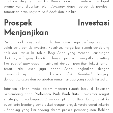
jangka waktu yang ditentukan. Rumah baru juga cenderung terdapat
promo yang diberikan oleh
developer
dapat berbentuk perabot,
tambahan atap
carport
,
cash back
, dan lain-lain.
Prospek Investasi
Menjanjikan
Rumah tidak hanya sebagai hunian namun juga berfungsi sebagai
salah satu bentuk investasi. Pasalnya, harga jual rumah cenderung
naik dari tahun ke tahun. Bagi Anda yang mencari keuntungan
dari
capital gain
, kenaikan harga properti sangatlah penting.
Jika
capital gain
dapat meningkat dengan pemilihan lokasi rumah
tepat, nilai aset juga dapat Anda tingkatkan dengan
memasarkannya dalam konsep
full furnished
lengkap
dengan
furniture
dan perabotan rumah tangga yang sudah tersedia.
Jatuhkan pilihan Anda dalam mencari rumah baru di kawasan
berkembang pada
Podomoro Park Buah Batu
. Lokasinya sangat
strategis, hanya berjarak 2 km dari pintu tol Buah Batu, dekat ke
pusat kota Bandung serta dekat dengan proyek kereta cepat Jakarta
- Bandung yang kini sedang dalam proses pembangunan. Bahkan