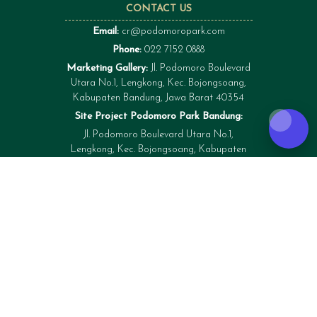
CONTACT US
Email:
cr@podomoropark.com
Phone:
022 7152 0888
Marketing Gallery:
Jl. Podomoro Boulevard
Utara No.1, Lengkong, Kec. Bojongsoang,
Kabupaten Bandung, Jawa Barat 40354
Site Project Podomoro Park Bandung:
Jl. Podomoro Boulevard Utara No.1,
Lengkong, Kec. Bojongsoang, Kabupaten
Bandung, Jawa Barat 40354
CHAT WITH US ON WHATSAPP
62 813 8888 2700
FOLLOW US ON SOCIAL MEDIA