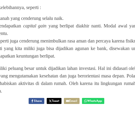
elebihannya, seperti :
anah yang cenderung selalu naik.
mendapatkan
capital gain
yang berlipat diakhir nanti. Modal awal ya
entu.
operti juga cenderung menimbulkan rasa aman dan percaya karena fisikny
erti yang kita miliki juga bisa dijadikan agunan ke bank, disewakan
apatkan keuntungan berlipat.
 peluang besar untuk dijadikan lahan investasi. Hal ini didasari ol
 yang mengutamakan kesehatan dan juga berorientasi masa depan. Pola
habiskan aktivitas di dalam rumah. Oleh karena itu lingkungan rum
n.
Share
Tweet
Email
WhatsApp