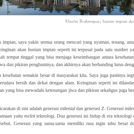
mapuri, hunian impian dua gen
n impian, saya yakin semua orang mencari yang nyaman, tenang, aman
ginan akan hunian impian seperti ini terpusat pada satu sumber y
ah tempat tinggal yang bisa menjaga keseimbangan antara kesehatan
a dan pikiran penghuninya, dan akhirnya akan berbanding lurus denga
n kesehatan semakin besar di masyarakat kita. Saya juga pastinya in
rudara bersih dan dekat dengan alam. Keinginan seperti ini dilanda
an yang bisa mewadahi ketenangan jiwa dan pikiran sekaligus juga be
carakan di sini adalah generasi milenial dan generasi Z. Generasi milen
esamaan yaitu
melek
teknologi. Dua generasi ini hidup di era teknologi 
rsebut. Generasi yang sama-sama memiliki rasa ingin tahu besar d