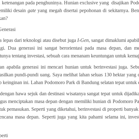
 ketenangan pada penghuninya. Hunian exclusive yang disajikan Podo
memiliki desain
gate
yang megah disertai pepohonan di sekitarnya. Be
kan?
enerasi
a lepas dari teknologi atau disebut juga
I-Gen
, sangat dimaklumi apabi
ggi. Dua generasi ini sangat berorientasi pada masa depan, dan
unya tentang investasi, sebuah cara menanam keuntungan untuk kemaj
kan apabila generasi ini mencari hunian untuk berinvestasi juga. Se
asilkan pundi-pundi uang. Saya melihat lahan seluas 130 hektar yang
einginan ini. Lahan Podomoro Park di Bandung selatan tepat untuk dip
dengan hawa sejuk dan destinasi wisatanya sangat tepat untuk dijadikan
gus menciptakan masa depan dengan memiliki hunian di Podomoro Par
tuk pemasukan. Seperti yang diketahui, berinvestasi di properti banyak
encana masa depan. Seperti juga yang kita pahami selama ini,
inves
erti