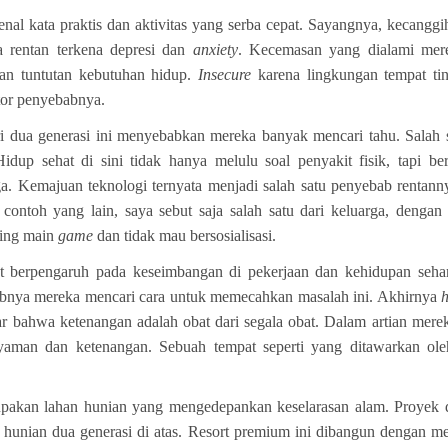
nal kata praktis dan aktivitas yang serba cepat. Sayangnya, kecangg
 rentan terkena depresi dan
anxiety
. Kecemasan yang dialami mere
 dan tuntutan kebutuhan hidup.
Insecure
karena lingkungan tempat ti
ktor penyebabnya.
ri dua generasi ini menyebabkan mereka banyak mencari tahu. Salah
idup sehat di sini tidak hanya melulu soal penyakit fisik, tapi be
. Kemajuan teknologi ternyata menjadi salah satu penyebab rentanny
 contoh yang lain, saya sebut saja salah satu dari keluarga, denga
ring main
game
dan tidak mau bersosialisasi.
t berpengaruh pada keseimbangan di pekerjaan dan kehidupan sehari
ebabnya mereka mencari cara untuk memecahkan masalah ini. Akhirnya
h
nar bahwa
ketenangan
adalah obat dari segala obat. Dalam artian me
yaman dan ketenangan. Sebuah tempat seperti yang ditawarkan o
akan lahan hunian yang mengedepankan keselarasan alam. Proyek 
hunian dua generasi di atas. Resort premium ini dibangun dengan m