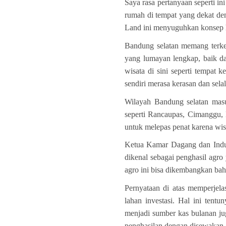
Saya rasa pertanyaan seperti i
rumah di tempat yang dekat d
Land ini menyuguhkan konsep h
Bandung selatan memang terke
yang lumayan lengkap, baik da
wisata di sini seperti tempat
sendiri merasa kerasan dan selal
Wilayah Bandung selatan masu
seperti Rancaupas, Cimanggu, 
untuk melepas penat karena wis
Ketua Kamar Dagang dan Indus
dikenal sebagai penghasil agr
agro ini bisa dikembangkan ba
Pernyataan di atas memperjela
lahan investasi. Hal ini tent
menjadi sumber kas bulanan ju
penghasilan dengan disewakan.