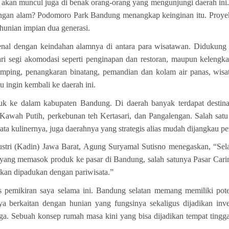
ni akan muncul juga di benak orang-orang yang mengunjungi daerah ini
engan alam? Podomoro Park Bandung menangkap keinginan itu. Proye
unian impian dua generasi.
nal dengan keindahan alamnya di antara para wisatawan. Didukung p
ri segi akomodasi seperti penginapan dan restoran, maupun keleng
 kemping, penangkaran binatang, pemandian dan kolam air panas, wisa
u ingin kembali ke daerah ini.
k ke dalam kabupaten Bandung. Di daerah banyak terdapat destinas
Kawah Putih, perkebunan teh Kertasari, dan Pangalengan. Salah satu 
ata kulinernya, juga daerahnya yang strategis alias mudah dijangkau p
tri (Kadin) Jawa Barat, Agung Suryamal Sutisno menegaskan, “Sel
o yang memasok produk ke pasar di Bandung, salah satunya Pasar Cari
hkan dipadukan dengan pariwisata.”
s pemikiran saya selama ini. Bandung selatan memang memiliki poten
unya berkaitan dengan hunian yang fungsinya sekaligus dijadikan inv
ga. Sebuah konsep rumah masa kini yang bisa dijadikan tempat tin