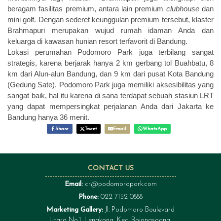
beragam fasilitas premium, antara lain premium
clubhouse
dan
mini golf. Dengan sederet keunggulan premium tersebut, klaster
Brahmapuri merupakan wujud rumah idaman Anda dan
keluarga di kawasan hunian resort terfavorit di Bandung.
Lokasi perumahan Podomoro Park juga terbilang sangat
strategis, karena berjarak hanya 2 km gerbang tol Buahbatu, 8
km dari Alun-alun Bandung, dan 9 km dari pusat Kota Bandung
(Gedung Sate). Podomoro Park juga memiliki aksesibilitas yang
sangat baik, hal itu karena di sana terdapat sebuah stasiun LRT
yang dapat mempersingkat perjalanan Anda dari Jakarta ke
Bandung hanya 36 menit.
Share
Tweet
Email
WhatsApp
CONTACT US
Email:
cr@podomoropark.com
Phone:
022 7152 0888
Marketing Gallery:
Jl. Podomoro Boulevard
Utara No.1, Lengkong, Kec. Bojongsoang,