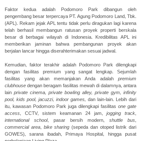
Faktor kedua adalah Podomoro Park dibangun oleh
pengembang besar terpercaya PT. Agung Podomoro Land, Tbk.
(APL). Rekam jejak APL tentu tidak perlu diragukan lagi karena
telah berhasil membangun ratusan proyek properti berskala
besar di berbagai wilayah di Indonesia. Kredibilitas APL ini
memberikan jaminan bahwa pembangunan proyek akan
berjalan lancar hingga diserahterimakan sesuai jadwal.
Kemudian, faktor terakhir adalah Podomoro Park dilengkapi
dengan fasilitas premium yang sangat lengkap. Sejumlah
fasilitas yang akan memanjakan Anda adalah
premium
clubhouse
dengan beragam fasilitas mewah di dalamnya, antara
lain
private cinema, private bowling alley, private gym, infinity
pool, kids pool, jacuzzi, indoor games,
dan lain-lain. Lebih dari
itu, kawasan Podomoro Park juga dilengkapi fasilitas
one gate
access
, CCTV, sistem keamanan 24 jam,
jogging track
,
international school
, pasar bersih modern,
shuttle bus
,
commercial area
,
bike sharing
(sepeda dan otoped listrik dari
GOWES), sarana ibadah, Primaya Hospital, hingga pusat
perbelanjaan Living Plaza.