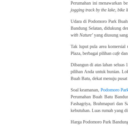
Perumahan ini menawarkan berb
jogging track by the lake
,
bike l
Udara di Podomoro Park Buah 
Bandung Selatan, didukung de
with Nature
’ yang diusung sa
Tak luput pula area komersia
Plaza, berbagai pilihan
cafe
dan 
Dibangun di atas lahan seluas
pilihan Anda untuk hunian. Lok
Buah Batu, dekat menuju pusat
Soal keamanan,
Podomoro Par
Perumahan Buah Batu Bandung 
Fashagriya, Brahmapuri dan S
kebutuhan. Luas rumah yang di
Harga Podomoro Park Bandung sa