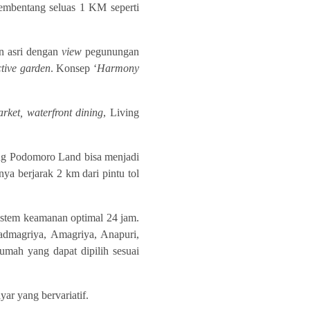
membentang seluas 1 KM seperti
n asri dengan
view
pegunungan
ctive garden
. Konsep ‘
Harmony
rket, waterfront dining
, Living
ng Podomoro Land bisa menjadi
ya berjarak 2 km dari pintu tol
stem keamanan optimal 24 jam.
admagriya, Amagriya, Anapuri,
mah yang dapat dipilih sesuai
ar yang bervariatif.