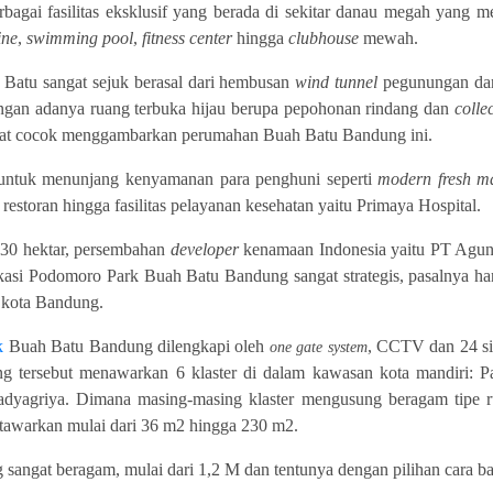
agai fasilitas eksklusif yang berada di sekitar danau megah yang 
ine
,
swimming pool
,
fitness center
hingga
clubhouse
mewah.
Batu sangat sejuk berasal dari hembusan
wind tunnel
pegunungan da
ngan adanya ruang terbuka hijau berupa pepohonan rindang dan
colle
ngat cocok menggambarkan perumahan Buah Batu Bandung ini.
l untuk menunjang kenyamanan para penghuni seperti
modern fresh ma
restoran hingga fasilitas pelayanan kesehatan yaitu Primaya Hospital.
 130 hektar, persembahan
developer
kenamaan Indonesia yaitu PT Agu
asi Podomoro Park Buah Batu Bandung sangat strategis, pasalnya han
 kota Bandung.
k
Buah Batu Bandung dilengkapi oleh
, CCTV dan 24 si
one gate system
tersebut menawarkan 6 klaster di dalam kawasan kota mandiri: P
adyagriya. Dimana masing-masing klaster mengusung beragam tipe ru
tawarkan mulai dari 36 m2 hingga 230 m2.
ngat beragam, mulai dari 1,2 M dan tentunya dengan pilihan cara bay