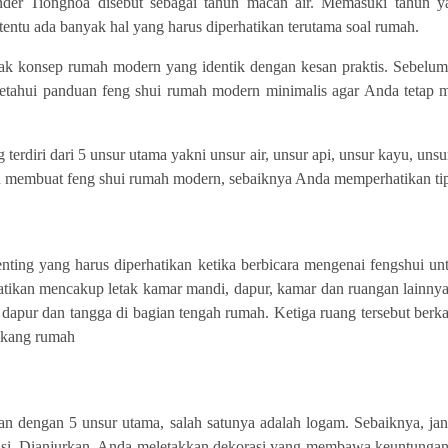
der Tionghoa disebut sebagai tahun macan air. Memasuki tahun y
, tentu ada banyak hal yang harus diperhatikan terutama soal rumah.
arak konsep rumah modern yang identik dengan kesan praktis. Sebe
tahui panduan feng shui rumah modern minimalis agar Anda tetap 
rdiri dari 5 unsur utama yakni unsur air, unsur api, unsur kayu, unsu
 membuat feng shui rumah modern, sebaiknya Anda memperhatikan tips
 penting yang harus diperhatikan ketika berbicara mengenai fengshui 
rhatikan mencakup letak kamar mandi, dapur, kamar dan ruangan lain
dapur dan tangga di bagian tengah rumah. Ketiga ruang tersebut berka
lakang rumah
an dengan 5 unsur utama, salah satunya adalah logam. Sebaiknya, 
si. Dianjurkan, Anda meletakkan dekorasi yang membawa keuntungan