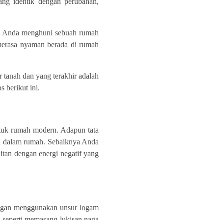
ang identik dengan perubahan,
lum Anda menghuni sebuah rumah
merasa nyaman berada di rumah
r tanah dan yang terakhir adalah
 berikut ini.
untuk rumah modern. Adapun tata
nya dalam rumah. Sebaiknya Anda
itan dengan energi negatif yang
jangan menggunakan unsur logam
 seperti memasang lukisan naga