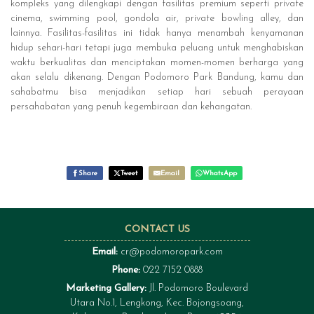
kompleks yang dilengkapi dengan fasilitas premium seperti private
cinema, swimming pool, gondola air, private bowling alley, dan
lainnya. Fasilitas-fasilitas ini tidak hanya menambah kenyamanan
hidup sehari-hari tetapi juga membuka peluang untuk menghabiskan
waktu berkualitas dan menciptakan momen-momen berharga yang
akan selalu dikenang. Dengan Podomoro Park Bandung, kamu dan
sahabatmu bisa menjadikan setiap hari sebuah perayaan
persahabatan yang penuh kegembiraan dan kehangatan.
Share
Tweet
Email
WhatsApp
CONTACT US
Email:
cr@podomoropark.com
Phone:
022 7152 0888
Marketing Gallery:
Jl. Podomoro Boulevard
Utara No.1, Lengkong, Kec. Bojongsoang,