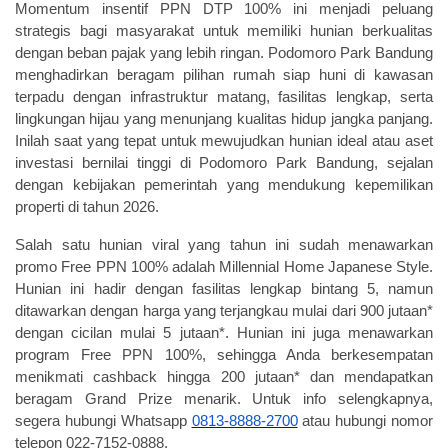
Momentum insentif PPN DTP 100% ini menjadi peluang
strategis bagi masyarakat untuk memiliki hunian berkualitas
dengan beban pajak yang lebih ringan. Podomoro Park Bandung
menghadirkan beragam pilihan rumah siap huni di kawasan
terpadu dengan infrastruktur matang, fasilitas lengkap, serta
lingkungan hijau yang menunjang kualitas hidup jangka panjang.
Inilah saat yang tepat untuk mewujudkan hunian ideal atau aset
investasi bernilai tinggi di Podomoro Park Bandung, sejalan
dengan kebijakan pemerintah yang mendukung kepemilikan
properti di tahun 2026.
Salah satu hunian viral yang tahun ini sudah menawarkan
promo Free PPN 100% adalah Millennial Home Japanese Style.
Hunian ini hadir dengan fasilitas lengkap bintang 5, namun
ditawarkan dengan harga yang terjangkau mulai dari
900 jutaan
*
dengan
cicilan mulai 5 jutaan
*. Hunian ini juga menawarkan
program Free PPN 100%, sehingga Anda berkesempatan
menikmati cashback hingga 200 jutaan
*
dan mendapatkan
beragam Grand Prize menarik
. Untuk info selengkapnya,
segera hubungi Whatsapp
0813-8888-2700
atau hubungi nomor
telepon 022-7152-0888.