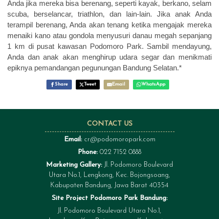
Anda jika mereka bisa berenang, seperti kayak, berkano, selam
scuba, berselancar, triathlon, dan lain-lain. Jika anak Anda
terampil berenang, Anda akan tenang ketika mengajak mereka
menaiki kano atau gondola menyusuri danau megah sepanjang
1 km di pusat kawasan Podomoro Park. Sambil mendayung,
Anda dan anak akan menghirup udara segar dan menikmati
epiknya pemandangan pegunungan Bandung Selatan.*
Share
Tweet
Email
WhatsApp
CONTACT US
Email:
cr@podomoropark.com
Phone:
022 7152 0888
Marketing Gallery:
Jl. Podomoro Boulevard
Utara No.1, Lengkong, Kec. Bojongsoang,
Kabupaten Bandung, Jawa Barat 40354
Site Project Podomoro Park Bandung:
Jl. Podomoro Boulevard Utara No.1,