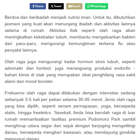
Share
Tweet
Email
WhatsApp
Berdoa dan beribadah menjadi nutrisi iman. Untuk itu, dibutuhkan
jasmani yang kuat akan menunjang ibadah dan aktivitas lainnya
selama di rumah. Aktivitas fisik seperti olah raga akan
meningkatkan kekebalan tubuh, membantu mengeluarkan bakteri
dari paru-paru, mengurangi kemungkinan terkena flu atau
penyakit lainnya.
Olah raga juga mengurangi kadar hormon stres tubuh, seperti
adrenalin dan kortisol, juga merangsang produksi endorfin -
bahan kimia di otak yang merupakan obat penghilang rasa sakit
alami dan mood booster.
Frekuensi olah raga dapat dilakukan dengan intensitas sedang
sebanyak 3-5 kali per pekan selama 30-45 menit. Jenis olah raga
yang bisa dipilih, seperti senam pernapasan, yoga, bersepeda
statis, hingga freeletics. Sesekali, Anda bisa berolah raga di luar
rumah memanfaatkan fasilitas premium Podomoro Park sambil
menghirup udara segar dan sejuk dengan berjoging mengelilingi
danau, bersepeda mengitari kawasan, atau mendayung gondola
menyusuri danau.