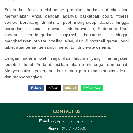
Selain itu, fasilitas clubhouse premium berkelas dunia akan
memanjakan Anda dengan adanya basketball court, fitness
center, berenang di infinity pool menghadap danau, hingga
berendam di jacuzzi mewah. Tak hanya itu, Podomoro Park
sangat mendengarkan aspirasi konsumen sehingga
menghadirkan private bowling alley, dart & foosball game, pool
table, atau bersantai sambil menonton di private cinema.
Dengan sarana olah raga dan hiburan yang memanjakan
tersebut, tubuh Anda dipastikan akan lebih bugar dan sehat.
Menyelesaikan pekerjaan dari rumah pun akan semakin efektif
dan menyenangkan.
Share
Tweet
Email
WhatsApp
CONTACT US
Email:
cr@podomoropark.com
Phone:
022 7152 0888