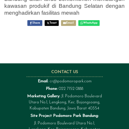
kawasan produkif di Bandung Selatan dengan
menghadirkan fasilitas mewah
Share
Tweet
Email
WhatsApp
CONTACT US
Email:
cr@podomoropark.com
Phone:
022 7152 0888
Marketing Gallery:
Jl. Podomoro Boulevard
Utara No.1, Lengkong, Kec. Bojongsoang,
Kabupaten Bandung, Jawa Barat 40354
Site Project Podomoro Park Bandung:
Jl. Podomoro Boulevard Utara No.1,