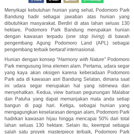
Share
Tweet
Email
WhatsApp
Menyikapi kebutuhan hunian yang sehat, Podomoro Park
Bandung hadir sebagai jawaban atas hunian yang
dibutuhkan masyarakat. Berdiri di atas lahan seluas 130
hektare, Podomoro Park Bandung merupakan hunian
dengan kawasan terpadu (
one stop living
) di bawah
pengembang Agung Podomoro Land (APL) sebagai
pengembang terbaik bertaraf internasional.
Hunian dengan konsep “
Harmony with Nature”
Podomoro
Park mengusung lima elemen alam.
Pertama
, udara segar
yang kaya akan oksigen karena keberadaan Podomoro
Park ada di kawasan asri Bandung Selatan, dimana saat
ini udara segar merupakan hal yang istimewa dan
menyehatkan.
Kedua
, view barisan pegunungan Malabar
dan Patuha yang dapat memanjakan mata anda setiap
bangun di pagi hari.
Ketiga
, sebagai hunian yang
mengagungkan keselarasan dengan alam, Podomoro Park
hadirkan kawasan hijau hingga mencapai 50% dari total
lahan seluas 130 hektare. Selain itu,
keempat
sebagai
salah satu proyek masterpiece terbaik, Podomoro Park