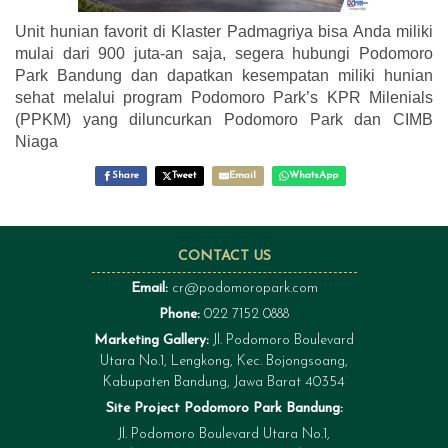
Unit hunian favorit di Klaster Padmagriya bisa Anda miliki
mulai dari 900 juta-an saja, segera hubungi Podomoro
Park Bandung dan dapatkan kesempatan miliki hunian
sehat melalui program Podomoro Park’s KPR Milenials
(PPKM) yang diluncurkan Podomoro Park dan CIMB
Niaga
Share
Tweet
Email
WhatsApp
CONTACT US
Email:
cr@podomoropark.com
Phone:
022 7152 0888
Marketing Gallery:
Jl. Podomoro Boulevard
Utara No.1, Lengkong, Kec. Bojongsoang,
Kabupaten Bandung, Jawa Barat 40354
Site Project Podomoro Park Bandung:
Jl. Podomoro Boulevard Utara No.1,