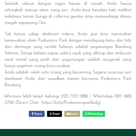
Setelah selesai dengan tugas harian di rumah, Anda hanya
selangkah menuju alam yang asri. Anda bisa berjalan kaki melihat
indahnya taman bunga di collecive garden atau memandangi danau
megah sepanjang 1 km.
Tak hanya cukup dinikmati indera, Anda pun bisa merasakan
kemewahan alam Podomoro Park dengan mendayung kano dari hilir
dari dermaga yang seolah hulunya adalah pegunungan Bandung
Selatan. Setiap helaan napas udara sejuk yang dihirup dan embusan
wind tunnel yang jatuh dari pegunungan adalah anugerah yang
hanya segelintir orang bisa rasakan.
Anda adalah salah satu orang yang beruntung. Segera reservasi unit
dambaan Anda dan wujudkan impian bersama Podomoro Park
Bandung.
Informasi lebih lanjut hubungi 022 7152 0888 / WhatsApp 0813 8888
2700 (Direct Chat : https://bit.ly/Podomoroparkbdg).
Share
Tweet
Email
WhatsApp