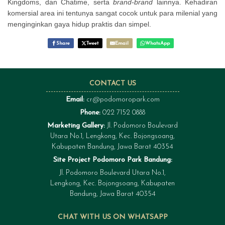
Kingdoms, dan Chatime, serta
brand-brand
lainnya. Kehadiran
komersial area ini tentunya sangat cocok untuk para milenial yang
menginginkan gaya hidup praktis dan simpel.
Share
Tweet
Email
WhatsApp
CONTACT US
Email:
cr@podomoropark.com
Phone:
022 7152 0888
Marketing Gallery:
Jl. Podomoro Boulevard
Utara No.1, Lengkong, Kec. Bojongsoang,
Kabupaten Bandung, Jawa Barat 40354
Site Project Podomoro Park Bandung:
Jl. Podomoro Boulevard Utara No.1,
Lengkong, Kec. Bojongsoang, Kabupaten
Bandung, Jawa Barat 40354
CHAT WITH US ON WHATSAPP