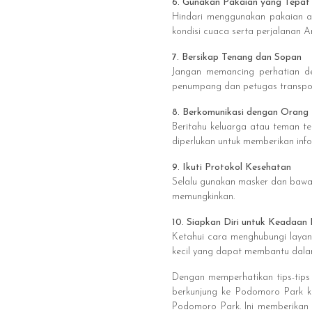
6. Gunakan Pakaian yang Tepat
Hindari menggunakan pakaian a
kondisi cuaca serta perjalanan A
7. Bersikap Tenang dan Sopan
Jangan memancing perhatian d
penumpang dan petugas transpor
8. Berkomunikasi dengan Orang
Beritahu keluarga atau teman te
diperlukan untuk memberikan info
9. Ikuti Protokol Kesehatan
Selalu gunakan masker dan bawa 
memungkinkan.
10. Siapkan Diri untuk Keadaan
Ketahui cara menghubungi layan
kecil yang dapat membantu dalam
Dengan memperhatikan tips-tip
berkunjung ke Podomoro Park k
Podomoro Park. Ini memberikan 