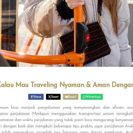
ni Kalau Mau Traveling Nyaman & Aman Deng
Share
Tweet
Email
WhatsApp
 umum bisa menjadi pengalaman yang menyenangkan dan efisien, as
ma perjalanan. Meskipun menggunakan transportasi umum seringkal
eramaian dan waktu perjalanan yang tidak pasti bisa mengurangi kenyaman
i dengan baik dan mengikuti beberapa tips praktis agar perjalanan Anda
ami telah merangkum sejumlah tips berguna yang dapat membantu And