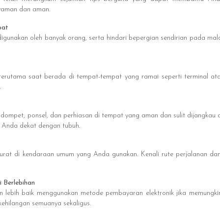
yaman dan aman.
pat
 digunakan oleh banyak orang, serta hindari bepergian sendirian pada mal
 terutama saat berada di tempat-tempat yang ramai seperti terminal atau
.
dompet, ponsel, dan perhiasan di tempat yang aman dan sulit dijangkau o
s Anda dekat dengan tubuh.
darurat di kendaraan umum yang Anda gunakan. Kenali rute perjalanan da
 Berlebihan
 lebih baik menggunakan metode pembayaran elektronik jika memungki
kehilangan semuanya sekaligus.