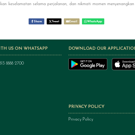
makan keselamatan selama perjalanan, dan nikmati momen menyenangkan
Share
Tweet
Email
WhatsApp
ITH US ON WHATSAPP
DOWNLOAD OUR APPLICATIO
813 8888 2700
PRIVACY POLICY
Privacy Policy