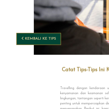
KEMBALI KE TIPS
Catat Tips-Tips I
Travelling dengan kendaraan
kenyamanan dan keamanan sela
lingkungan, tantangan seperti k
penting untuk mempersiapkan dir
menyenangkan. Berikut ini, k