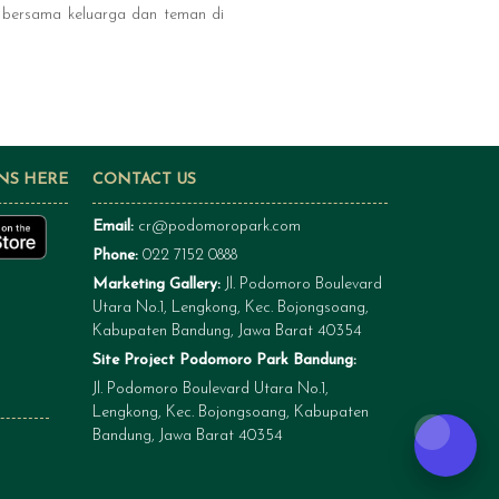
 bersama keluarga dan teman di
NS HERE
CONTACT US
Email:
cr@podomoropark.com
Phone:
022 7152 0888
Marketing Gallery:
Jl. Podomoro Boulevard
Utara No.1, Lengkong, Kec. Bojongsoang,
Kabupaten Bandung, Jawa Barat 40354
Site Project Podomoro Park Bandung:
Jl. Podomoro Boulevard Utara No.1,
Lengkong, Kec. Bojongsoang, Kabupaten
Bandung, Jawa Barat 40354