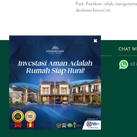
Park. Pastikan selalu menguta
destinasi favorit ini.
×
FOLLOW US ON SOCIAL MEDIA
CHAT W
62 
a subsidiary of: