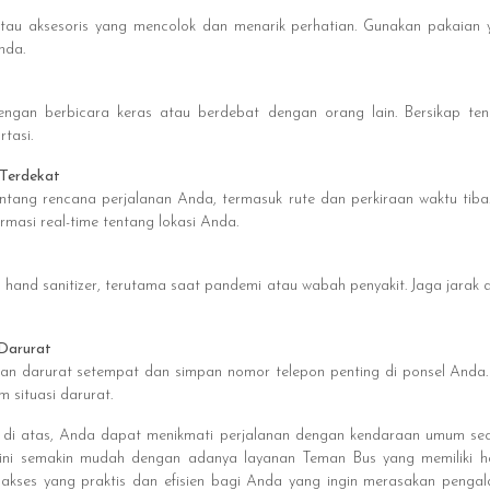
tau aksesoris yang mencolok dan menarik perhatian. Gunakan pakaian
nda.
engan berbicara keras atau berdebat dengan orang lain. Bersikap t
tasi.
 Terdekat
ntang rencana perjalanan Anda, termasuk rute dan perkiraan waktu tiba.
rmasi real-time tentang lokasi Anda.
hand sanitizer, terutama saat pandemi atau wabah penyakit. Jaga jarak
 Darurat
an darurat setempat dan simpan nomor telepon penting di ponsel Anda
 situasi darurat.
s di atas, Anda dapat menikmati perjalanan dengan kendaraan umum se
ini semakin mudah dengan adanya layanan Teman Bus yang memiliki h
akses yang praktis dan efisien bagi Anda yang ingin merasakan penga