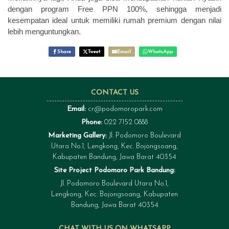
dengan program Free PPN 100%, sehingga menjadi
kesempatan ideal untuk memiliki rumah premium dengan nilai
lebih menguntungkan.
Share
Tweet
Email
WhatsApp
CONTACT US
Email:
cr@podomoropark.com
Phone:
022 7152 0888
Marketing Gallery:
Jl. Podomoro Boulevard
Utara No.1, Lengkong, Kec. Bojongsoang,
Kabupaten Bandung, Jawa Barat 40354
Site Project Podomoro Park Bandung:
Jl. Podomoro Boulevard Utara No.1,
Lengkong, Kec. Bojongsoang, Kabupaten
Bandung, Jawa Barat 40354
CHAT WITH US ON WHATSAPP