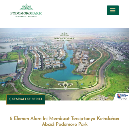
KEMBALI KE BERITA
5 Elemen Alam Ini Membuat Terciptanya Keindahan
Abadi Podomoro Park