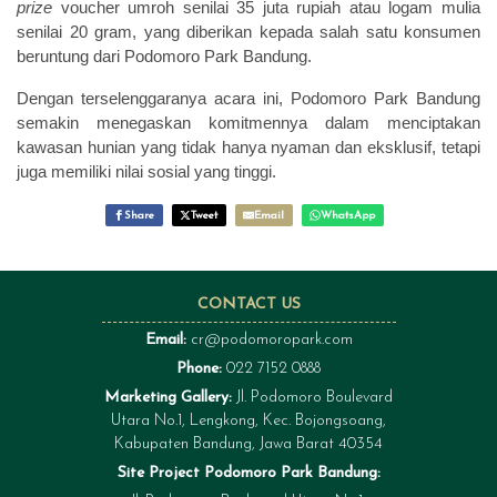
prize
voucher umroh senilai 35 juta rupiah atau logam mulia
senilai 20 gram, yang diberikan kepada salah satu konsumen
beruntung dari Podomoro Park Bandung.
Dengan terselenggaranya acara ini, Podomoro Park Bandung
semakin menegaskan komitmennya dalam menciptakan
kawasan hunian yang tidak hanya nyaman dan eksklusif, tetapi
juga memiliki nilai sosial yang tinggi.
Share
Tweet
Email
WhatsApp
CONTACT US
Email:
cr@podomoropark.com
Phone:
022 7152 0888
Marketing Gallery:
Jl. Podomoro Boulevard
Utara No.1, Lengkong, Kec. Bojongsoang,
Kabupaten Bandung, Jawa Barat 40354
Site Project Podomoro Park Bandung: