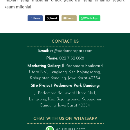
impian yang mustahil untuk generasi yang dinamis seperti
kaum milenial.
Share
Tweet
Email
WhatsApp
CONTACT US
Email:
cr@podomoropark.com
Phone:
022 7152 0888
Marketing Gallery:
Jl. Podomoro Boulevard
Utara No.1, Lengkong, Kec. Bojongsoang,
Kabupaten Bandung, Jawa Barat 40354
Site Project Podomoro Park Bandung:
Jl. Podomoro Boulevard Utara No.1,
Lengkong, Kec. Bojongsoang, Kabupaten
Bandung, Jawa Barat 40354
CHAT WITH US ON WHATSAPP