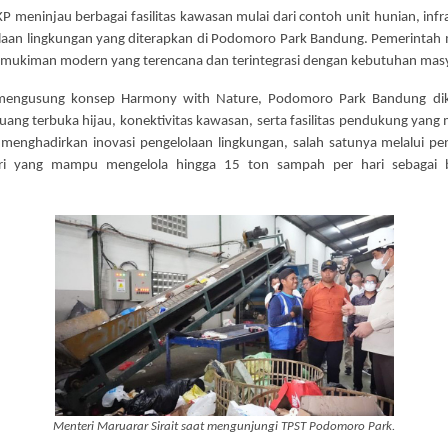
eninjau berbagai fasilitas kawasan mulai dari contoh unit hunian, infrast
olaan lingkungan yang diterapkan di Podomoro Park Bandung. Pemerintah
ukiman modern yang terencana dan terintegrasi dengan kebutuhan masya
 mengusung konsep Harmony with Nature, Podomoro Park Bandung di
ruang terbuka hijau, konektivitas kawasan, serta fasilitas pendukung ya
 menghadirkan inovasi pengelolaan lingkungan, salah satunya melalui
ri yang mampu mengelola hingga 15 ton sampah per hari sebagai b
Menteri Maruarar Sirait saat mengunjungi TPST Podomoro Park.