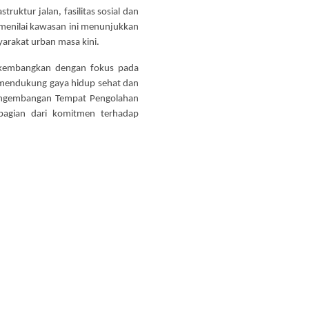
ruktur jalan, fasilitas sosial dan
 menilai kawasan ini menunjukkan
rakat urban masa kini.
kembangkan dengan fokus pada
ng mendukung gaya hidup sehat dan
 pengembangan Tempat Pengolahan
agian dari komitmen terhadap