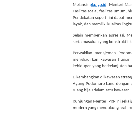
Melansir
pkp.go.id
, Menteri Ma
Fasilitas sosial, fasilitas umum
Pendekatan seperti ini dapat m
layak, dan memiliki kualitas lingk
Selain memberikan apresiasi, 
serta masukan yang konstruktif 
Perwakilan manajemen Podomo
menghadirkan kawasan hunian b
kehidupan yang berkelanjutan ba
Dikembangkan di kawasan strateg
Agung Podomoro Land dengan peng
ruang hijau dalam satu kawasan.
Kunjungan Menteri PKP ini seka
modern yang mendukung arah pe