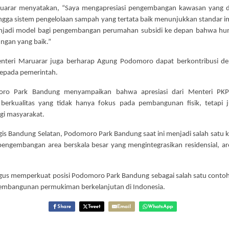
ruarar menyatakan, “Saya mengapresiasi pengembangan kawasan yang 
, hingga sistem pengelolaan sampah yang tertata baik menunjukkan standar 
enjadi model bagi pengembangan perumahan subsidi ke depan bahwa huni
ungan yang baik.”
Menteri Maruarar juga berharap Agung Podomoro dapat berkontribusi
kepada pemerintah.
ro Park Bandung menyampaikan bahwa apresiasi dari Menteri PKP 
erkualitas yang tidak hanya fokus pada pembangunan fisik, tetapi j
gi masyarakat.
is Bandung Selatan, Podomoro Park Bandung saat ini menjadi salah satu
embangan area berskala besar yang mengintegrasikan residensial, area 
ligus memperkuat posisi Podomoro Park Bandung sebagai salah satu con
mbangunan permukiman berkelanjutan di Indonesia.
Share
Tweet
Email
WhatsApp