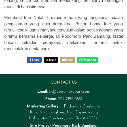
tenang, setiap sudut hunian mendukung terciptanya kenangan
manis di hari istimewa.
Membuat kue Natal di dapur rumah yang fungsional adalah
pengalaman yang lebih bermakna. Bukan hanya kue yang
tersaji, tetapi juga cinta yang terwujud dalam setiap adonan yang
diramu bersama keluarga. Di Podomoro Park Bandung, Natal
bukan sekadar perayaan, melainkan momen untuk
menciptakan cerita baru.
Share
Tweet
Email
WhatsApp
CONTACT US
Email:
cr@podomoropark.com
Phone:
022 7152 0888
Marketing Gallery:
Jl. Podomoro Boulevard
Utara No.1, Lengkong, Kec. Bojongsoang,
Kabupaten Bandung, Jawa Barat 40354
Site Project Podomoro Park Bandung: