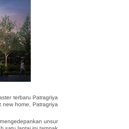
ster terbaru Patragriya
t new home, Patragriya
an mengedepankan unsur
 satu lantai ini tampak