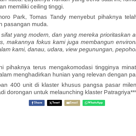
an memiliki ceiling tinggi.
ro Park, Tomas Tandy menyebut pihaknya telah
an pasangan muda.
sifat yang modern, dan yang mereka prioritaskan ad
res, makannya fokus kami juga membangun envir
sur alam kami, danau, udara, view pegunungan, pepo
ni pihaknya terus mengakomodasi tingginya mina
dalam menghadirkan hunian yang relevan dengan p
an 400 unit di klaster khusus pangsa pasar milen
i dorongan untuk melaunching klaster Patragriya**
Share
Tweet
Email
WhatsApp