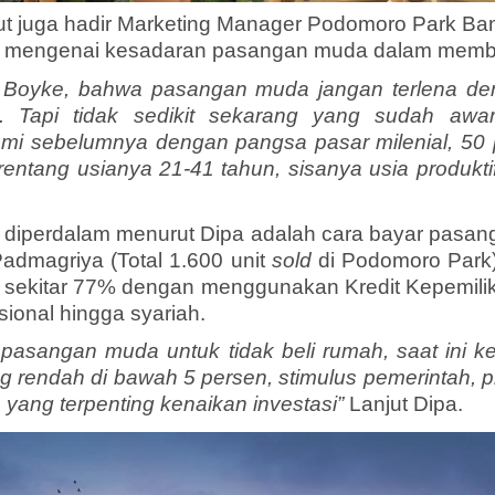
ut juga hadir Marketing Manager Podomoro Park B
a mengenai kesadaran pasangan muda dalam membe
r Boyke, bahwa pasangan muda jangan terlena den
. Tapi tidak sedikit sekarang yang sudah awa
kami sebelumnya dengan pangsa pasar milenial, 50 
ntang usianya 21-41 tahun, sisanya usia produkt
u diperdalam menurut Dipa adalah cara bayar pasang
 Padmagriya (Total 1.600 unit
sold
di Podomoro Park
 sekitar 77% dengan menggunakan Kredit Kepemili
ional hingga syariah.
n pasangan muda untuk tidak beli rumah, saat ini
 rendah di bawah 5 persen, stimulus pemerintah, p
 yang terpenting kenaikan investasi”
Lanjut Dipa.