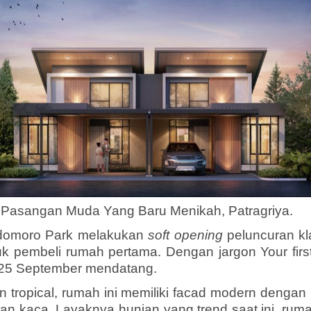
Pasangan Muda Yang Baru Menikah, Patragriya.
odomoro Park melakukan
soft opening
peluncuran kla
k pembeli rumah pertama. Dengan jargon Your firs
a 25 September mendatang.
n tropical, rumah ini memiliki facad modern deng
dan kaca. Layaknya hunian yang trend saat ini, rumah