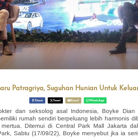
aru Patragriya, Suguhan Hunian Untuk Kelu
Share
Tweet
Email
WhatsApp
er dan seksolog asal Indonesia, Boyke Dian
miliki rumah sendiri berpeluang lebih harmonis d
mertua. Ditemui di Central Park Mall Jakarta da
ark, Sabtu (17/09/22), Boyke menyebut jka ia s