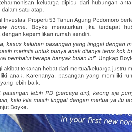
eharmonisan keluarga dipicu dari hubungan ant
 dalam satu atap.
al Investasi Properti 53 Tahun Agung Podomoro ber
t new home,
Boyke menuturkan jika terdapat hu
 dengan kepemilikan rumah sendiri.
a, kasus keluhan pasangan yang tinggal dengan me
asih merintis untuk punya anak ditanya terus kok b
ai pembalut berapa banyak bulan ini”.
Ungkap Boyk
ggi akibat tekanan hebat dari mertua/keluarga just
liki anak. Karenanya, pasangan yang memiliki ru
yang lebih baik.
asangan lebih PD (percaya diri), keong aja puny
in, kalo kita masih tinggal dengan mertua ya itu tad
njut Boyke.