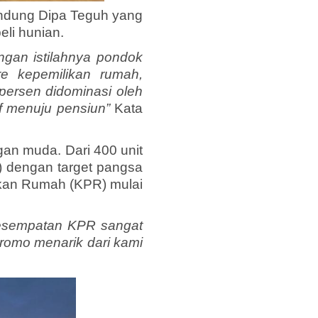
andung Dipa Teguh yang
li hunian.
gan istilahnya pondok
re kepemilikan rumah,
persen didominasi oleh
if menuju pensiun”
Kata
an muda. Dari 400 unit
) dengan target pangsa
kan Rumah (KPR) mulai
 kesempatan KPR sangat
romo menarik dari kami