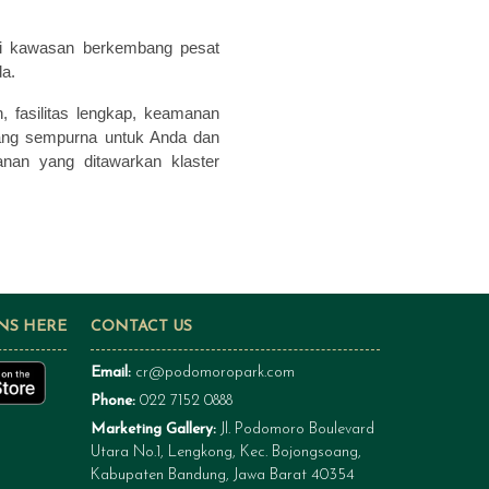
 di kawasan berkembang pesat
da.
 fasilitas lengkap, keamanan
 yang sempurna untuk Anda dan
nan yang ditawarkan klaster
NS HERE
CONTACT US
Email:
cr@podomoropark.com
Phone:
022 7152 0888
Marketing Gallery:
Jl. Podomoro Boulevard
Utara No.1, Lengkong, Kec. Bojongsoang,
Kabupaten Bandung, Jawa Barat 40354