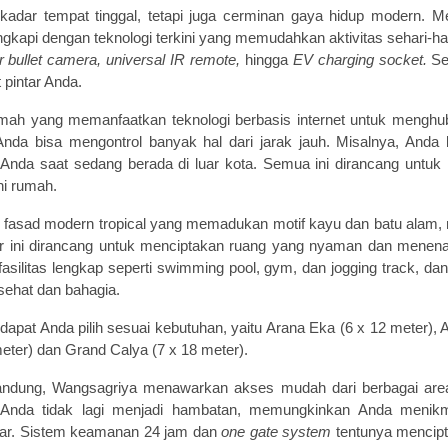
adar tempat tinggal, tetapi juga cerminan gaya hidup modern.
engkapi dengan teknologi terkini yang memudahkan aktivitas sehari-har
r bullet camera, universal IR remote,
hingga
EV charging socket.
Se
 pintar Anda.
mah yang memanfaatkan teknologi berbasis internet untuk menghu
Anda bisa mengontrol banyak hal dari jarak jauh. Misalnya, And
nda saat sedang berada di luar kota. Semua ini dirancang untu
i rumah.
n fasad modern tropical yang memadukan motif kayu dan batu alam
er ini dirancang untuk menciptakan ruang yang nyaman dan men
silitas lengkap seperti swimming pool, gym, dan jogging track, da
sehat dan bahagia.
dapat Anda pilih sesuai kebutuhan, yaitu Arana Eka (6 x 12 meter), 
meter) dan Grand Calya (7 x 18 meter).
andung, Wangsagriya menawarkan akses mudah dari berbagai are
s Anda tidak lagi menjadi hambatan, memungkinkan Anda menikm
uar. Sistem keamanan 24 jam dan
one gate system
tentunya mencip