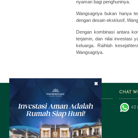
nyaman bagi penghuninya.
Wangsagriya bukan hanya tem
dengan desain eksklusif, Wangs
Dengan kombinasi antara kon
terjamin, dan nilai investas
keluarga. Raihlah kesejaht
Wangsagriya.
×
FOLLOW US ON SOCIAL MEDIA
CHAT W
62 