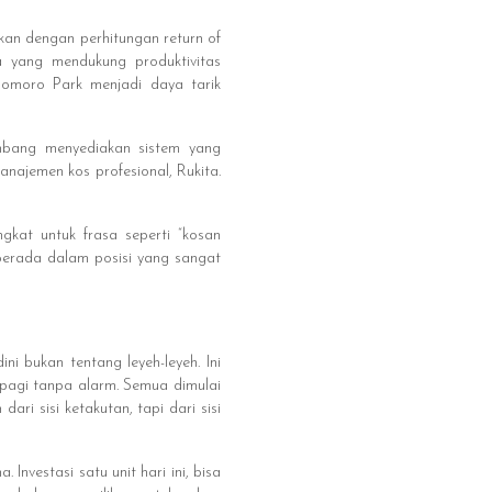
kan dengan perhitungan return of
ma yang mendukung produktivitas
domoro Park menjadi daya tarik
embang menyediakan sistem yang
najemen kos profesional, Rukita.
gkat untuk frasa seperti “kosan
 berada dalam posisi yang sangat
ini bukan tentang leyeh-leyeh. Ini
pagi tanpa alarm. Semua dimulai
ri sisi ketakutan, tapi dari sisi
Investasi satu unit hari ini, bisa