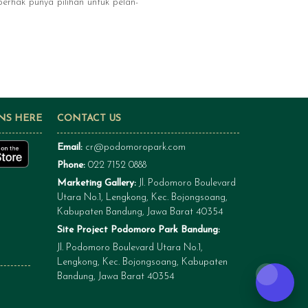
erhak punya pilihan untuk pelan-
NS HERE
CONTACT US
Email:
cr@podomoropark.com
Phone:
022 7152 0888
Marketing Gallery:
Jl. Podomoro Boulevard
Utara No.1, Lengkong, Kec. Bojongsoang,
Kabupaten Bandung, Jawa Barat 40354
Site Project Podomoro Park Bandung:
Jl. Podomoro Boulevard Utara No.1,
Lengkong, Kec. Bojongsoang, Kabupaten
Bandung, Jawa Barat 40354