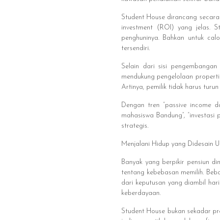
Student House dirancang secara 
investment (ROI) yang jelas. S
penghuninya. Bahkan untuk cal
tersendiri.
Selain dari sisi pengembangan
mendukung pengelolaan properti 
Artinya, pemilik tidak harus turu
Dengan tren “passive income da
mahasiswa Bandung”, “investasi 
strategis.
Menjalani Hidup yang Didesain U
Banyak yang berpikir pensiun dini
tentang kebebasan memilih. Beb
dari keputusan yang diambil hari
keberdayaan.
Student House bukan sekadar prope