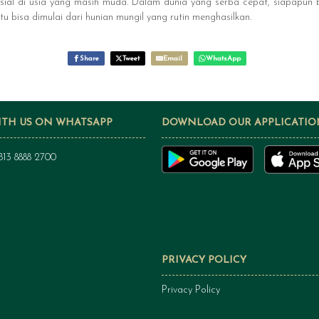
sial di usia yang masih muda. Dalam dunia yang serba cepat, siapapun b
tu bisa dimulai dari hunian mungil yang rutin menghasilkan.
Share
Tweet
Email
WhatsApp
ITH US ON WHATSAPP
DOWNLOAD OUR APPLICATIO
813 8888 2700
PRIVACY POLICY
Privacy Policy