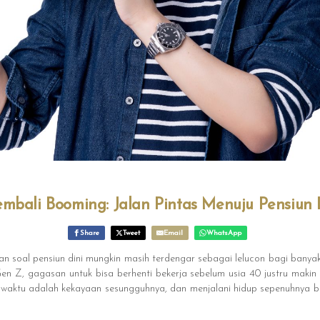
bali Booming: Jalan Pintas Menuju Pensiun D
Share
Tweet
Email
WhatsApp
n soal pensiun dini mungkin masih terdengar sebagai lelucon bagi banyak 
en Z, gagasan untuk bisa berhenti bekerja sebelum usia 40 justru makin di
waktu adalah kekayaan sesungguhnya, dan menjalani hidup sepenuhnya bu