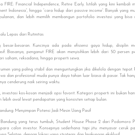
 FIRE: Financial Independence, Retire Early. Istilah yang kini kembali
ment Indonesia”, hingga “cara hidup dari passive income”. Banyak yang m
bulanan, dan lebih memilih membangun portofolio investasi yang bisa
Lalu Lepas dari Rutinitas
besar-besaran. Kuncinya ada pada efisiensi gaya hidup, disiplin m
if. Biasanya, penganut FIRE akan menyisihkan lebih dari 50 persen p
dari saham, reksadana, hingga properti sewa.
strumen yang paling stabil dan menguntungkan jika dikelola dengan tepat.
wa dan profesional muda punya daya tahan luar biasa di pasar. Tak han
tnya cenderung naik seiring waktu.
 investasi kos-kosan menjadi opsi favorit. Kategori properti ini bukan h
 lebih awal lewat pendapatan yang konsisten setiap bulan.
ndung: Menyimpan Potensi Jadi Mesin Uang Pasif
ti Bandung yang terus tumbuh, Student House Phase 2 dari Podomoro P
para calon investor. Konsepnya sederhana tapi jitu: menyasar ceruk p
ng Selatan, dengan lokasi yang strategis dan lingkungan eksklusif.