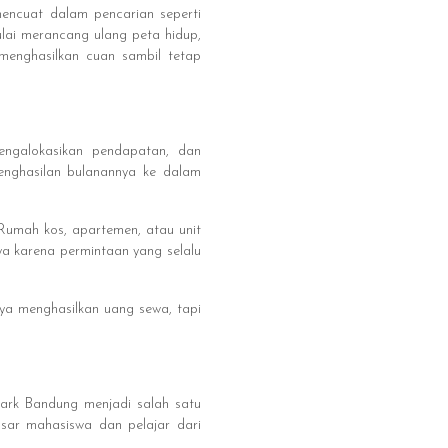
 mencuat dalam pencarian seperti
ulai merancang ulang peta hidup,
 menghasilkan cuan sambil tetap
engalokasikan pendapatan, dan
enghasilan bulanannya ke dalam
 Rumah kos, apartemen, atau unit
ya karena permintaan yang selalu
anya menghasilkan uang sewa, tapi
ark Bandung menjadi salah satu
asar mahasiswa dan pelajar dari