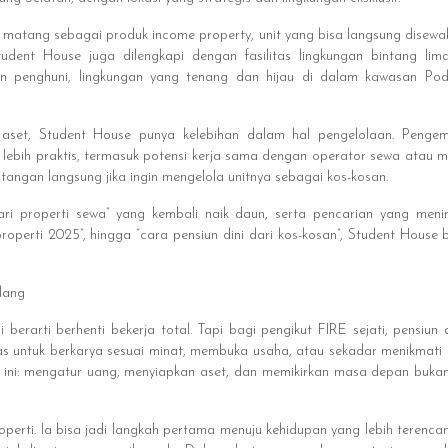
matang sebagai produk income property, unit yang bisa langsung disewa
tudent House juga dilengkapi dengan fasilitas lingkungan bintang li
on penghuni, lingkungan yang tenang dan hijau di dalam kawasan Po
 aset, Student House punya kelebihan dalam hal pengelolaan. Peng
lebih praktis, termasuk potensi kerja sama dengan operator sewa atau ma
n tangan langsung jika ingin mengelola unitnya sebagai kos-kosan.
ri properti sewa” yang kembali naik daun, serta pencarian yang menin
properti 2025”, hingga “cara pensiun dini dari kos-kosan”, Student House
lang
 berarti berhenti bekerja total. Tapi bagi pengikut FIRE sejati, pensiun d
as untuk berkarya sesuai minat, membuka usaha, atau sekadar menikmati 
 ini: mengatur uang, menyiapkan aset, dan memikirkan masa depan bukan da
rti. Ia bisa jadi langkah pertama menuju kehidupan yang lebih terencana. 