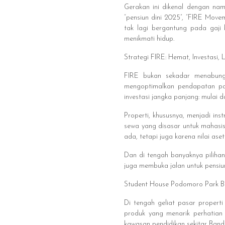
Gerakan ini dikenal dengan nama
“pensiun dini 2025”, “FIRE Move
tak lagi bergantung pada gaji 
menikmati hidup.
Strategi FIRE: Hemat, Investasi, 
FIRE bukan sekadar menabung 
mengoptimalkan pendapatan pas
investasi jangka panjang: mulai 
Properti, khususnya, menjadi in
sewa yang disasar untuk mahasis
ada, tetapi juga karena nilai ase
Dan di tengah banyaknya pilihan,
juga membuka jalan untuk pensiun
Student House Podomoro Park Ba
Di tengah geliat pasar proper
produk yang menarik perhatian 
kawasan pendidikan sekitar Bandu