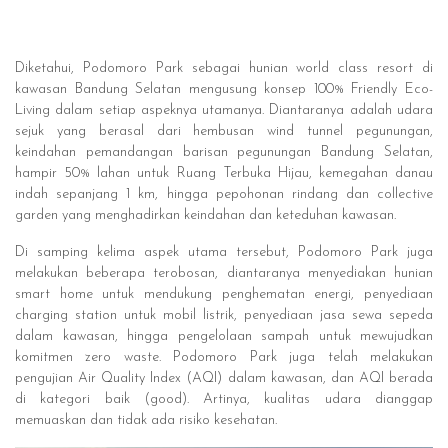
Diketahui, Podomoro Park sebagai hunian world class resort di
kawasan Bandung Selatan mengusung konsep 100% Friendly Eco-
Living dalam setiap aspeknya utamanya. Diantaranya adalah udara
sejuk yang berasal dari hembusan wind tunnel pegunungan,
keindahan pemandangan barisan pegunungan Bandung Selatan,
hampir 50% lahan untuk Ruang Terbuka Hijau, kemegahan danau
indah sepanjang 1 km, hingga pepohonan rindang dan collective
garden yang menghadirkan keindahan dan keteduhan kawasan.
Di samping kelima aspek utama tersebut, Podomoro Park juga
melakukan beberapa terobosan, diantaranya menyediakan hunian
smart home untuk mendukung penghematan energi, penyediaan
charging station untuk mobil listrik, penyediaan jasa sewa sepeda
dalam kawasan, hingga pengelolaan sampah untuk mewujudkan
komitmen zero waste. Podomoro Park juga telah melakukan
pengujian Air Quality Index (AQI) dalam kawasan, dan AQI berada
di kategori baik (good). Artinya, kualitas udara dianggap
memuaskan dan tidak ada risiko kesehatan.