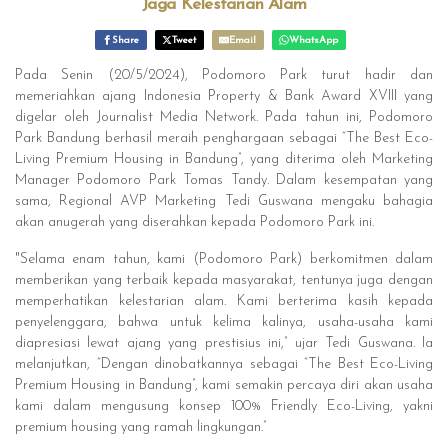
Jaga Kelestarian Alam
Share
Tweet
Email
WhatsApp
Pada Senin (20/5/2024), Podomoro Park turut hadir dan
memeriahkan ajang Indonesia Property & Bank Award XVIII yang
digelar oleh Journalist Media Network. Pada tahun ini, Podomoro
Park Bandung berhasil meraih penghargaan sebagai “The Best Eco-
Living Premium Housing in Bandung”, yang diterima oleh Marketing
Manager Podomoro Park Tomas Tandy. Dalam kesempatan yang
sama, Regional AVP Marketing Tedi Guswana mengaku bahagia
akan anugerah yang diserahkan kepada Podomoro Park ini.
"Selama enam tahun, kami (Podomoro Park) berkomitmen dalam
memberikan yang terbaik kepada masyarakat, tentunya juga dengan
memperhatikan kelestarian alam. Kami berterima kasih kepada
penyelenggara, bahwa untuk kelima kalinya, usaha-usaha kami
diapresiasi lewat ajang yang prestisius ini,” ujar Tedi Guswana. Ia
melanjutkan, “Dengan dinobatkannya sebagai “The Best Eco-Living
Premium Housing in Bandung”, kami semakin percaya diri akan usaha
kami dalam mengusung konsep 100% Friendly Eco-Living, yakni
premium housing yang ramah lingkungan.”