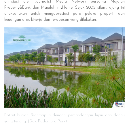
diinisiasi oleh Journalist Media Network bersama Majalah
Property&Bank dan Majalah myHome. Sejak 2005 silam, ajang ini
dilaksanakan untuk mengapresiasi para pelaku properti dan
keuangan atas kinerja dan terobosan yang dilakukan.
Potret hunian Brahmapuri dengan pemandangan hijau dan danau
yang tenang. (Dok. Podomoro Park)