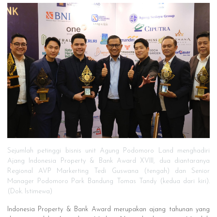
Sejumlah petinggi bisnis unit Agung Podomoro Land menghadiri
Ajang Indonesia Property & Bank Award XVIII, dua diantaranya
Regional AVP Markerting Tedi Guswana (tengah) dan Senior
Manager Podomoro Park Bandung Tomas Tandy (kedua dari kiri).
(Dok. Istimewa)
Indonesia Property & Bank Award merupakan ajang tahunan yang